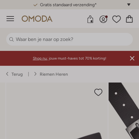
Gratis standaard verzending*
Menu
Shop nu:
jouw must-haves tot 70% korting!
Terug
Riemen Heren