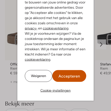
te bouwen van jouw online gedrag voor
gepersonaliseerde advertenties. Door
op "Accepteer alle cookies" te klikken,
ga je akkoord met het gebruik van alle
cookies zoals omschreven in onze
privacy-
en
cookieverklaring
.
Wil je je voorkeuren wijzigen? Via de
cookieknop onderaan de pagina kun je
jouw toestemming ieder moment
intrekken. Wil je meer informatie of een
klacht indienen? Ga naar onze
cookieverklaring
.
Officine Napoli
Stefano Lauran
Stefan
Riem
Riem
Riem
€ 59,99
€ 49,99
€ 49,9
Accepteren
Weigeren
+ meer kleuren
+ meer kleuren
Cookie-instellingen
Bekijk meer