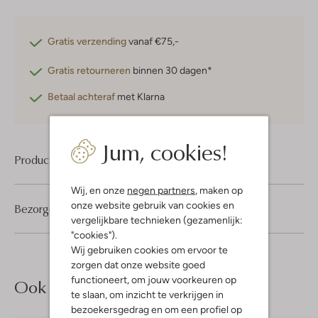
Gratis verzending
vanaf €75,-
Gratis retourneren
binnen 30 dagen*
Betaal achteraf
met Klarna
Jum, cookies!
Product informatie
Wij, en onze
negen partners
, maken op
onze website gebruik van cookies en
Bezorgen & retourneren
vergelijkbare technieken (gezamenlijk:
"cookies").
Wij gebruiken cookies om ervoor te
zorgen dat onze website goed
functioneert, om jouw voorkeuren op
Ook iets voor jou?
te slaan, om inzicht te verkrijgen in
bezoekersgedrag en om een profiel op