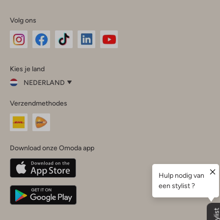
Volg ons
Omoda
Omoda
Omoda
Omoda
Omoda
Kies je land
Instagram
Facebook
TikTok
LinkedIn
YouTube
NEDERLAND
Kies
Verzendmethodes
je
Sluit
land
Nederland
België
(Nederlands)
Download onze Omoda app
Belgique
(Français)
Deutschland