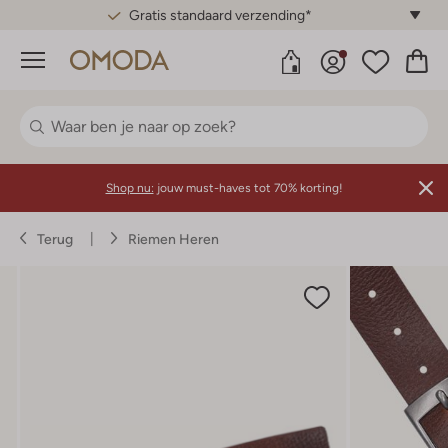
Gratis standaard verzending*
Menu
Shop nu:
jouw must-haves tot 70% korting!
Terug
Riemen Heren