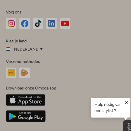
Volg ons
Omoda
Omoda
Omoda
Omoda
Omoda
Kies je land
Instagram
Facebook
TikTok
LinkedIn
YouTube
NEDERLAND
Kies
Verzendmethodes
je
Sluit
land
Nederland
België
(Nederlands)
Download onze Omoda app
Belgique
(Français)
Deutschland