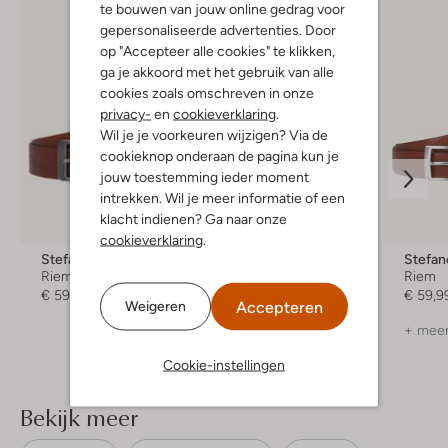
te bouwen van jouw online gedrag voor
gepersonaliseerde advertenties. Door
op "Accepteer alle cookies" te klikken,
ga je akkoord met het gebruik van alle
cookies zoals omschreven in onze
privacy-
en
cookieverklaring
.
Wil je je voorkeuren wijzigen? Via de
cookieknop onderaan de pagina kun je
jouw toestemming ieder moment
intrekken. Wil je meer informatie of een
klacht indienen? Ga naar onze
cookieverklaring
.
Stefano Lauran
Magnanni
Stefan
Riem
Riem
Riem
€ 59,99
€ 119,99
€ 59,9
Accepteren
Weigeren
+ meer kleuren
+ meer
Cookie-instellingen
Bekijk meer