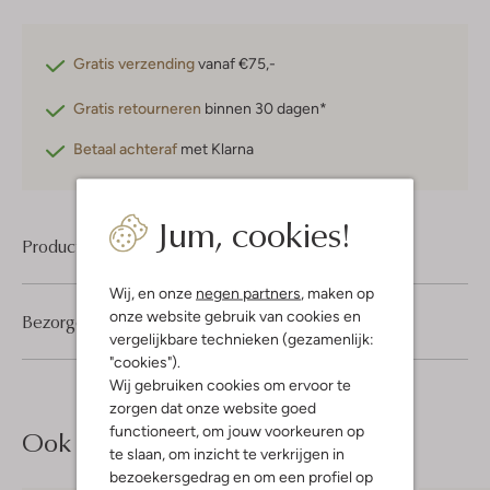
Gratis verzending
vanaf €75,-
Gratis retourneren
binnen 30 dagen*
Betaal achteraf
met Klarna
Jum, cookies!
Product informatie
Wij, en onze
negen partners
, maken op
onze website gebruik van cookies en
Bezorgen & retourneren
vergelijkbare technieken (gezamenlijk:
"cookies").
Wij gebruiken cookies om ervoor te
zorgen dat onze website goed
functioneert, om jouw voorkeuren op
Ook iets voor jou?
te slaan, om inzicht te verkrijgen in
bezoekersgedrag en om een profiel op