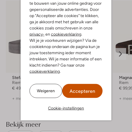
te bouwen van jouw online gedrag voor
gepersonaliseerde advertenties. Door
op "Accepteer alle cookies" te klikken,
ga je akkoord met het gebruik van alle
cookies zoals omschreven in onze
privacy-
en
cookieverklaring
.
Wil je je voorkeuren wijzigen? Via de
cookieknop onderaan de pagina kun je
jouw toestemming ieder moment
intrekken. Wil je meer informatie of een
klacht indienen? Ga naar onze
cookieverklaring
.
Stefano Lauran
Stefano Lauran
Magna
Riem
Riem
Riem
€ 49,99
€ 49,99
€ 99,9
Accepteren
Weigeren
+ meer kleuren
+ meer kleuren
+ meer
Cookie-instellingen
Bekijk meer