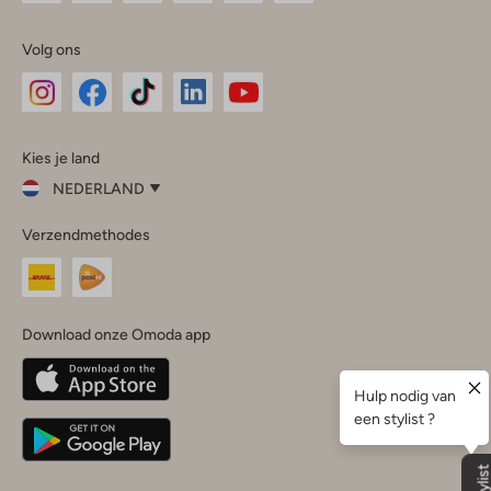
Volg ons
Omoda
Omoda
Omoda
Omoda
Omoda
Kies je land
Instagram
Facebook
TikTok
LinkedIn
YouTube
NEDERLAND
Kies
Verzendmethodes
je
Sluit
land
Nederland
België
(Nederlands)
Download onze Omoda app
Belgique
(Français)
Deutschland