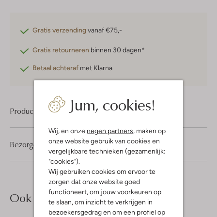
Gratis verzending
vanaf €75,-
Gratis retourneren
binnen 30 dagen*
Betaal achteraf
met Klarna
Jum, cookies!
Product informatie
Wij, en onze
negen partners
, maken op
onze website gebruik van cookies en
Bezorgen & retourneren
vergelijkbare technieken (gezamenlijk:
"cookies").
Wij gebruiken cookies om ervoor te
zorgen dat onze website goed
functioneert, om jouw voorkeuren op
Ook iets voor jou?
te slaan, om inzicht te verkrijgen in
bezoekersgedrag en om een profiel op