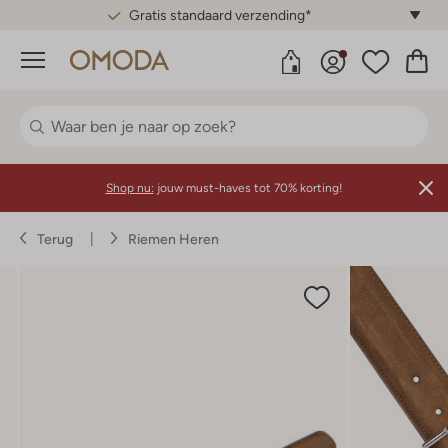
Gratis standaard verzending*
Menu
Shop nu:
jouw must-haves tot 70% korting!
Terug
Riemen Heren