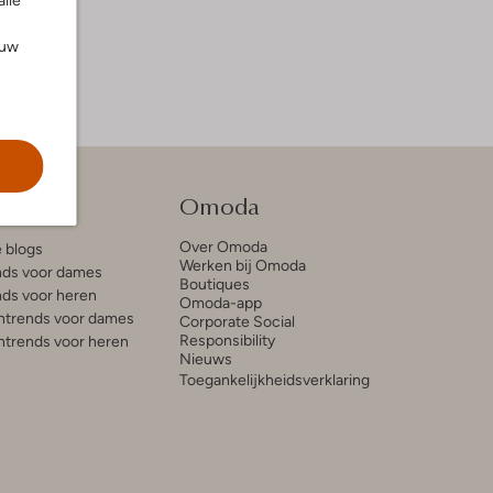
alle
ouw
tie
Omoda
Over Omoda
e blogs
Werken bij Omoda
ds voor dames
Boutiques
ds voor heren
Omoda-app
trends voor dames
Corporate Social
Responsibility
trends voor heren
Nieuws
Toegankelijkheidsverklaring