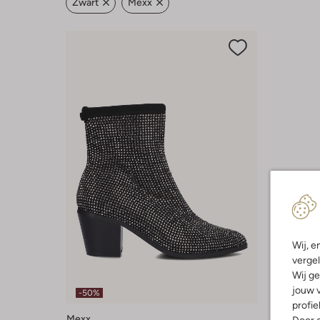
Zwart
Mexx
Wij, e
vergel
Wij ge
jouw v
-50%
profie
Mexx