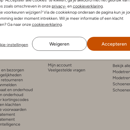
p "Accepteer alle cookies" te klikken, ga je akkoord met het gebruik van 
es zoals omschreven in onze
privacy-
en
cookieverklaring
.
 je voorkeuren wijzigen? Via de cookieknop onderaan de pagina kun je j
mming ieder moment intrekken. Wil je meer informatie of een klacht
nen? Ga naar onze
cookieverklaring
.
Weigeren
Accepteren
kie-instellingen
enservice
Account
Inspira
Mijn account
Bekijk all
n en bezorgen
Veelgestelde vragen
Modetren
gelijkheden
Modetren
n retourneren
Schoenen
anmelden
aat en onderhoud
Schoenen
en onderhoud
r kortingscodes
en klachten
e voorwaarden
tatement
atement
 Intelligence