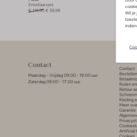
Door o
Enkellaarsjes
cooki
€ 119,95
€ 59,99
Wil je
toeste
indie
Coo
Klant
Contact
Contact
Bestelle
Maandag - Vrijdag 09:00 - 19:00 uur
Betaalmo
Zaterdag 09:00 - 17:00 uur
Ruilen e
Retour a
Schoenm
Kleding 
Meer ove
Garantie 
Algemen
Privacys
Cookiest
Artificial
Cookies