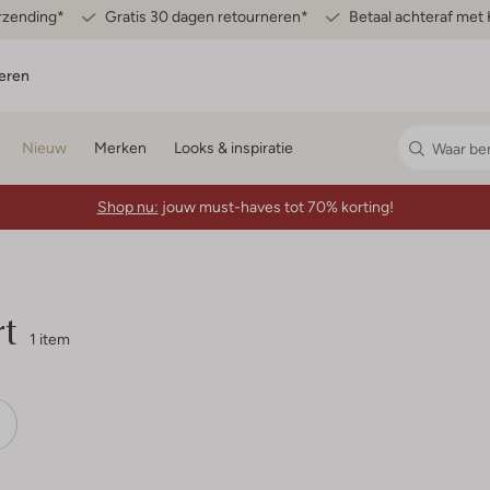
erzending*
Gratis 30 dagen retourneren*
Betaal achteraf met 
eren
Nieuw
Merken
Looks & inspiratie
Shop nu:
jouw must-haves tot 70% korting!
rt
1 item