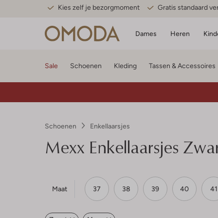
Kies zelf je bezorgmoment
Gratis standaard v
Dames
Heren
Kind
Sale
Schoenen
Kleding
Tassen & Accessoires
Schoenen
Enkellaarsjes
Mexx
Enkellaarsjes Zwa
Maat
37
38
39
40
41