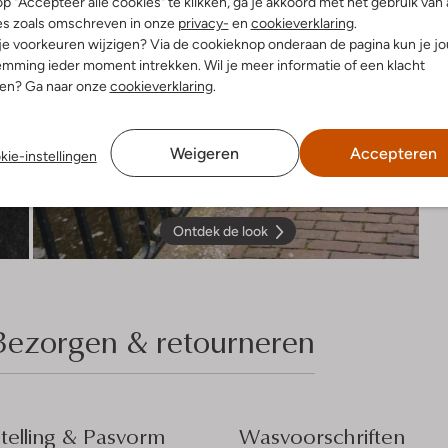
p "Accepteer alle cookies" te klikken, ga je akkoord met het gebruik van 
es zoals omschreven in onze
privacy-
en
cookieverklaring
.
 je voorkeuren wijzigen? Via de cookieknop onderaan de pagina kun je j
mming ieder moment intrekken. Wil je meer informatie of een klacht
nen? Ga naar onze
cookieverklaring
.
Weigeren
Accepteren
kie-instellingen
Ontdek de look
Bezorgen & retourneren
elling & Pasvorm
Wasvoorschriften