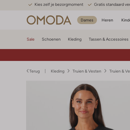
Kies zelf je bezorgmoment
Gratis standaard v
Dames
Heren
Kind
Sale
Schoenen
Kleding
Tassen & Accessoires
Terug
Kleding
Truien & Vesten
Truien & V