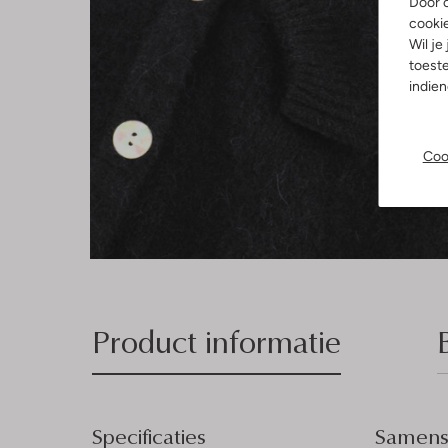
Door o
cooki
Wil je
toeste
indie
Coo
Product informatie
Specificaties
Samenst