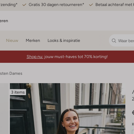
erzending*
Gratis 30 dagen retourneren*
Betaal achteraf met 
eren
Nieuw
Merken
Looks & inspiratie
Shop nu:
jouw must-haves tot 70% korting!
esten Dames
3 items
K