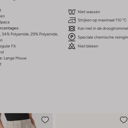
t
Niet wassen
fen
Strijken op maximaal 110 °C
lpaca
ercentages:
Kan niet in de droogtromme
, 34% Polyamide, 29% Polyamide,
Speciale chemische reinigi
an
Niet bleken
gular Fit
nd
e:
Lange Mouw
t