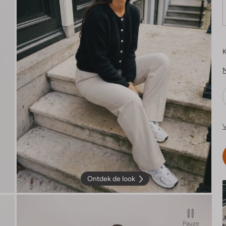
K
V
Ontdek de look
Pauze