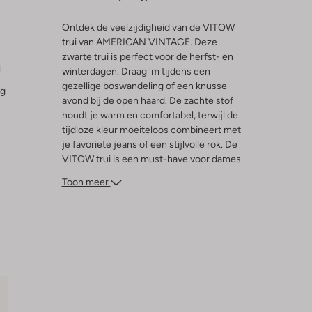
Ontdek de veelzijdigheid van de VITOW
trui van AMERICAN VINTAGE. Deze
zwarte trui is perfect voor de herfst- en
l
winterdagen. Draag 'm tijdens een
gezellige boswandeling of een knusse
ng
avond bij de open haard. De zachte stof
houdt je warm en comfortabel, terwijl de
tijdloze kleur moeiteloos combineert met
je favoriete jeans of een stijlvolle rok. De
VITOW trui is een must-have voor dames
die houden van een casual, maar toch
Toon meer
verfijnde look. Combineer met een dikke
sjaal en laarzen voor een complete
herfstoutfit. Laat de kou maar komen!