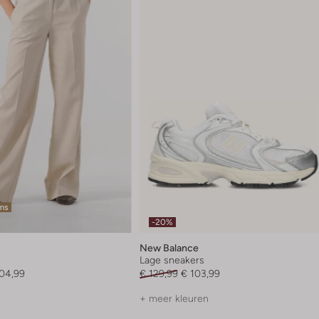
ems
-20%
New Balance
Lage sneakers
104,99
€ 129,99
€ 103,99
+ meer kleuren