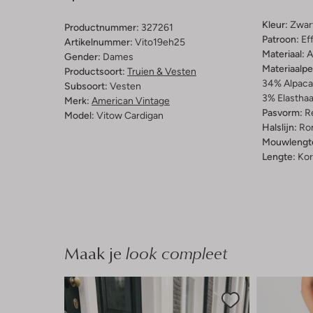
Kleur:
Zwar
Productnummer:
327261
Patroon:
Ef
Artikelnummer:
Vito19eh25
Materiaal:
A
Gender:
Dames
Materiaalp
Productsoort:
Truien & Vesten
34% Alpaca
Subsoort:
Vesten
3% Elastha
Merk:
American Vintage
Pasvorm:
Re
Model:
Vitow Cardigan
Halslijn:
Ro
Mouwlengt
Lengte:
Kor
Maak je
look compleet