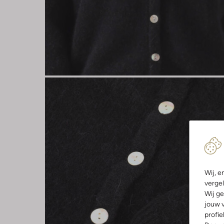
Wij, e
vergel
Wij ge
jouw v
profie