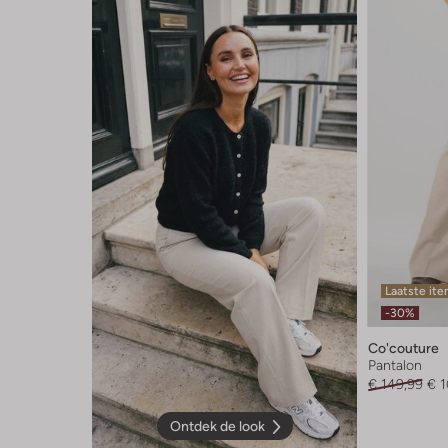
Laatste it
-30%
Co'couture
Pantalon
€ 149,99
€ 
Ontdek de look