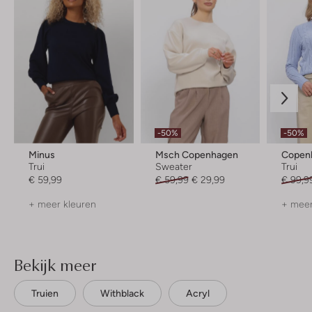
-50%
-50%
Minus
Msch Copenhagen
Copen
Trui
Sweater
Trui
€ 59,99
€ 59,99
€ 29,99
€ 99,9
+ meer kleuren
+ meer
Bekijk meer
Truien
Withblack
Acryl