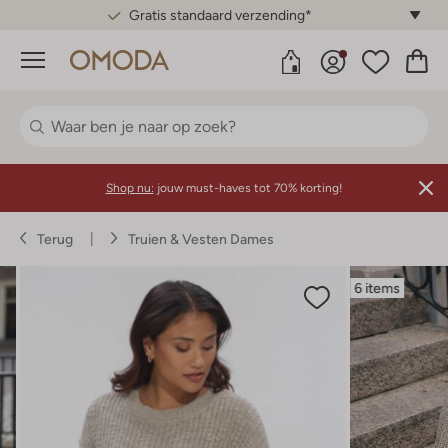
Gratis standaard verzending*
Menu
Shop nu:
jouw must-haves tot 70% korting!
Terug
Truien & Vesten Dames
6 items