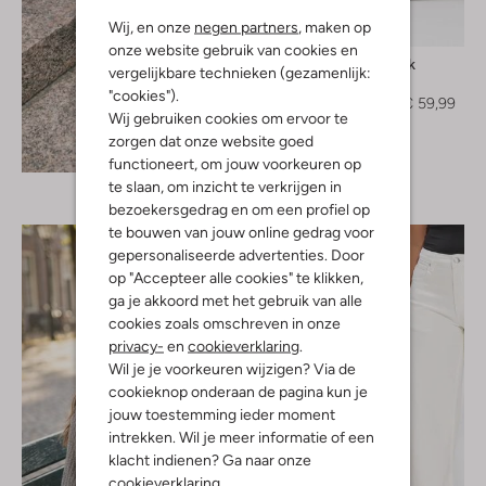
Wij, en onze
negen partners
, maken op
-40%
onze website gebruik van cookies en
Withblack
vergelijkbare technieken (gezamenlijk:
Pantalon
"cookies").
€ 99,99
€ 59,99
Wij gebruiken cookies om ervoor te
zorgen dat onze website goed
Ontdek de look
functioneert, om jouw voorkeuren op
te slaan, om inzicht te verkrijgen in
bezoekersgedrag en om een profiel op
te bouwen van jouw online gedrag voor
gepersonaliseerde advertenties. Door
op "Accepteer alle cookies" te klikken,
ga je akkoord met het gebruik van alle
cookies zoals omschreven in onze
privacy-
en
cookieverklaring
.
Wil je je voorkeuren wijzigen? Via de
cookieknop onderaan de pagina kun je
jouw toestemming ieder moment
intrekken. Wil je meer informatie of een
klacht indienen? Ga naar onze
cookieverklaring
.