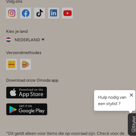
Volg ons
Omoda
Omoda
Omoda
Omoda
Omoda
Kies je land
Instagram
Facebook
TikTok
LinkedIn
YouTube
NEDERLAND
Kies
Verzendmethodes
je
Sluit
land
Nederland
België
(Nederlands)
Download onze Omoda app
Belgique
(Français)
Deutschland
*Dit geldt alleen voor items die op voorraad zijn. Check voor de