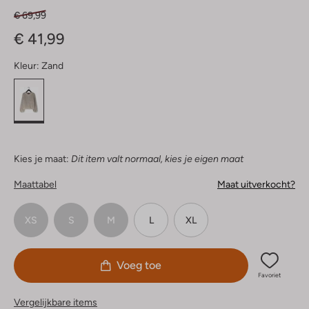
€ 69,99
€ 41,99
Kleur:
Zand
Kies je maat:
Dit item valt normaal, kies je eigen maat
Maattabel
Maat uitverkocht?
XS
S
M
L
XL
Voeg toe
Favoriet
Vergelijkbare items