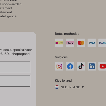
en klachten
e voorwaarden
tatement
atement
 Intelligence
Betaalmethodes
e deals, speciaal voor
p € 150,- shoptegoed.
Volg ons
Omoda
Omoda
Omoda
Omoda
Om
Kies je land
Instagram
Facebook
TikTok
LinkedI
Yo
NEDERLAND
Kies
je
Sluit
land