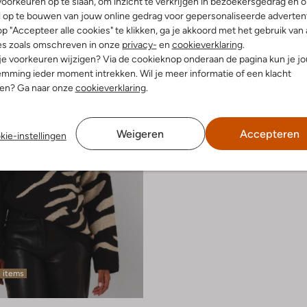
oorkeuren op te slaan, om inzicht te verkrijgen in bezoekersgedrag en 
€ 35,99
€ 59,99
l op te bouwen van jouw online gedrag voor gepersonaliseerde advertent
p "Accepteer alle cookies" te klikken, ga je akkoord met het gebruik van 
es zoals omschreven in onze
privacy-
en
cookieverklaring
.
 je voorkeuren wijzigen? Via de cookieknop onderaan de pagina kun je j
mming ieder moment intrekken. Wil je meer informatie of een klacht
nen? Ga naar onze
cookieverklaring
.
Weigeren
Accepteren
kie-instellingen
 items