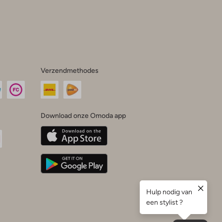
Verzendmethodes
Download onze Omoda app
oda
n
uTube