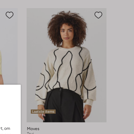
Laatste items
rt, om
Moves
Trui