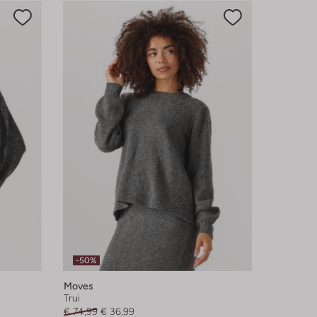
-50%
Moves
Trui
€ 74,99
€ 36,99