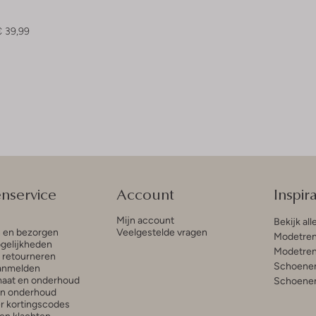
€ 39,99
enservice
Account
Inspira
Mijn account
Bekijk all
n en bezorgen
Veelgestelde vragen
Modetren
gelijkheden
Modetren
n retourneren
Schoenen
anmelden
aat en onderhoud
Schoenen
en onderhoud
r kortingscodes