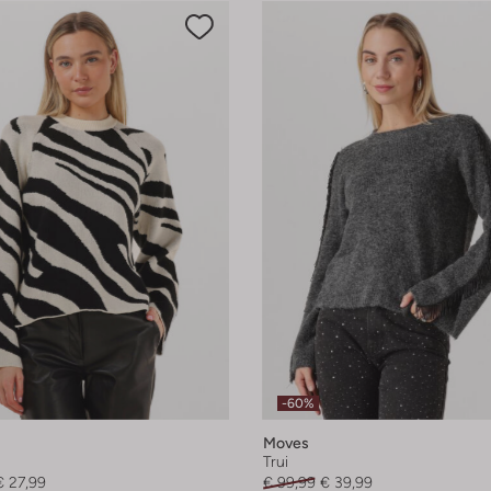
-60%
Moves
Trui
€ 27,99
€ 99,99
€ 39,99