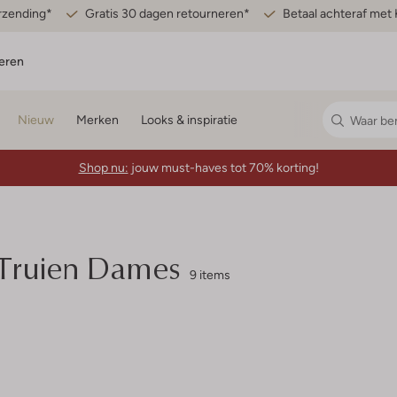
erzending*
Gratis 30 dagen retourneren*
Betaal achteraf met 
eren
Nieuw
Merken
Looks & inspiratie
Shop nu:
jouw must-haves tot 70% korting!
 Truien Dames
9 items