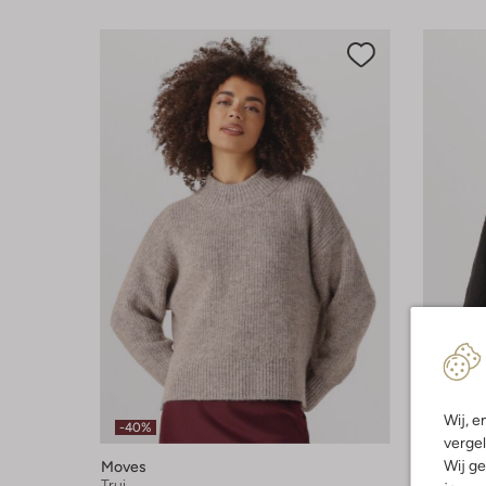
Wij, e
-40%
-60%
vergel
Wij ge
Moves
Moves
Trui
Vest