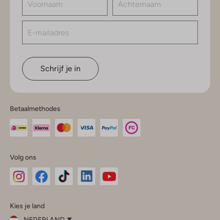
Schrijf je in
Betaalmethodes
Volg ons
Omoda
Omoda
Omoda
Omoda
Omoda
Kies je land
Instagram
Facebook
TikTok
LinkedIn
YouTube
NEDERLAND