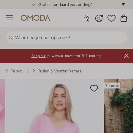
Gratis standaard verzending*
Menu
Shop nu:
jouw must-haves tot 70% korting!
Terug
Truien & Vesten Dames
7 items