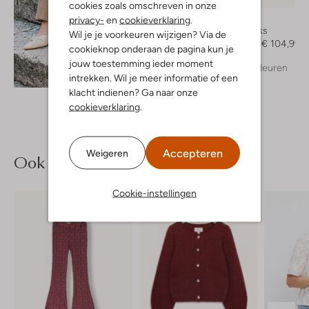
cookies zoals omschreven in onze
Notre-V
privacy-
en
cookieverklaring
.
Slingbacks
Wil je je voorkeuren wijzigen? Via de
€ 149,99
€ 104,99
cookieknop onderaan de pagina kun je
jouw toestemming ieder moment
+ meer kleuren
Ontdek de look
intrekken. Wil je meer informatie of een
klacht indienen? Ga naar onze
cookieverklaring
.
Accepteren
Weigeren
Ook iets voor jou?
Cookie-instellingen