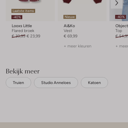
Laatste items
Nieuw
-40%
-40%
Looxs Little
Ai&ko
Objec
Flared broek
Vest
Top
€ 39,99
€ 23,99
€ 69,99
€ 54,9
+ meer kleuren
+ meer
Bekijk meer
Truien
Studio Anneloes
Katoen