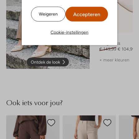
Accepteren
Weigeren
-30%
Cookie-instellingen
Notre-V
Slingbacks
€ 149,99
€ 104,99
+ meer kleuren
Ontdek de look
Ook iets voor jou?