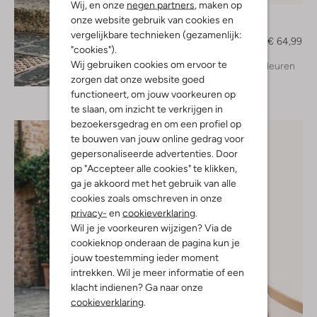
Wij, en onze
negen partners
, maken op
Notre-V
onze website gebruik van cookies en
Pumps
vergelijkbare technieken (gezamenlijk:
€ 129,99
€ 64,99
"cookies").
Wij gebruiken cookies om ervoor te
+ meer kleuren
Ontdek de look
zorgen dat onze website goed
functioneert, om jouw voorkeuren op
te slaan, om inzicht te verkrijgen in
bezoekersgedrag en om een profiel op
te bouwen van jouw online gedrag voor
gepersonaliseerde advertenties. Door
op "Accepteer alle cookies" te klikken,
ga je akkoord met het gebruik van alle
cookies zoals omschreven in onze
privacy-
en
cookieverklaring
.
Wil je je voorkeuren wijzigen? Via de
cookieknop onderaan de pagina kun je
jouw toestemming ieder moment
intrekken. Wil je meer informatie of een
klacht indienen? Ga naar onze
cookieverklaring
.