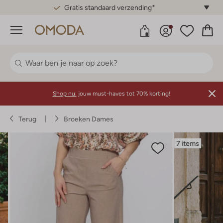
Gratis standaard verzending*
Menu
Shop nu:
jouw must-haves tot 70% korting!
Terug
Broeken Dames
7 items