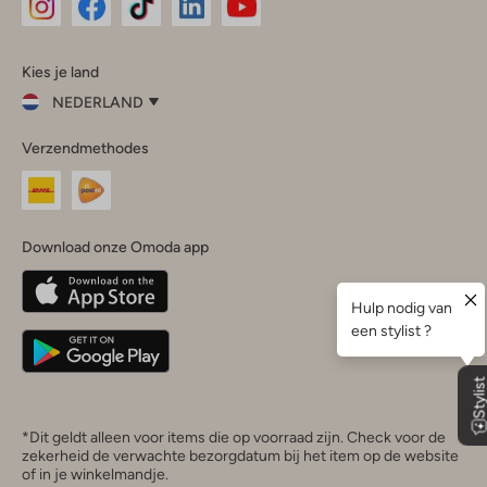
Omoda
Omoda
Omoda
Omoda
Omoda
Kies je land
Instagram
Facebook
TikTok
LinkedIn
YouTube
NEDERLAND
Kies
Verzendmethodes
je
Sluit
land
Nederland
België
(Nederlands)
Download onze Omoda app
Belgique
(Français)
Deutschland
*Dit geldt alleen voor items die op voorraad zijn. Check voor de
zekerheid de verwachte bezorgdatum bij het item op de website
of in je winkelmandje.