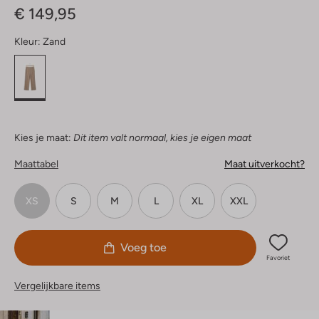
€ 149,95
Kleur:
Zand
Kies je maat:
Dit item valt normaal, kies je eigen maat
Maattabel
Maat uitverkocht?
XS
S
M
L
XL
XXL
Voeg toe
Favoriet
Vergelijkbare items