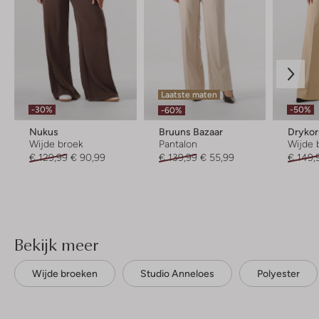
Laatste maten
-30%
-50%
-60%
Nukus
Bruuns Bazaar
Dryko
Wijde broek
Pantalon
Wijde 
€ 129,99
€ 90,99
€ 139,99
€ 55,99
€ 149,
Bekijk meer
Wijde broeken
Studio Anneloes
Polyester