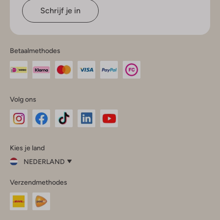
Schrijf je in
Betaalmethodes
Volg ons
Omoda
Omoda
Omoda
Omoda
Omoda
Kies je land
Instagram
Facebook
TikTok
LinkedIn
YouTube
NEDERLAND
Kies
Verzendmethodes
je
Sluit
land
Nederland