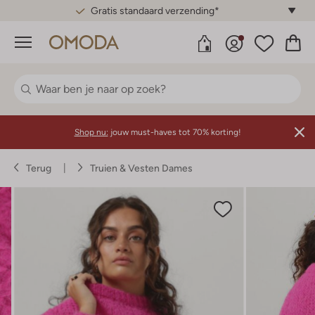
Gratis standaard verzending*
Menu
Shop nu:
jouw must-haves tot 70% korting!
Terug
Truien & Vesten Dames