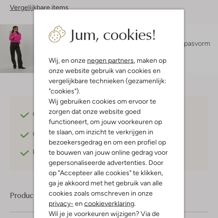
Vergelijkbare items
Jum, cookies!
Maatadvies
Sonia is 1 meter 65 lang en draagt maat S.
De pasvorm
is
losvallend
.
Wij, en onze
negen partners
, maken op
onze website gebruik van cookies en
vergelijkbare technieken (gezamenlijk:
"cookies").
Wij gebruiken cookies om ervoor te
zorgen dat onze website goed
Gratis verzending
vanaf €75,-
functioneert, om jouw voorkeuren op
te slaan, om inzicht te verkrijgen in
Gratis retourneren
binnen 30 dagen*
bezoekersgedrag en om een profiel op
Betaal achteraf
met Klarna
te bouwen van jouw online gedrag voor
gepersonaliseerde advertenties. Door
op "Accepteer alle cookies" te klikken,
ga je akkoord met het gebruik van alle
cookies zoals omschreven in onze
Product informatie
privacy-
en
cookieverklaring
.
Wil je je voorkeuren wijzigen? Via de