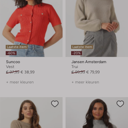
Laatste item
Laatste item
-60%
-20%
Suncoo
Jansen Amsterdam
Vest
Trui
€ 97,99
€ 38,99
€ 99,99
€ 79,99
+ meer kleuren
+ meer kleuren