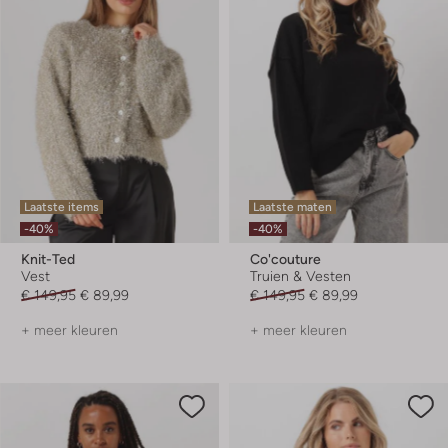
Laatste items
Laatste maten
-40%
-40%
Knit-Ted
Co'couture
Vest
Truien & Vesten
€ 149,95
€ 89,99
€ 149,95
€ 89,99
+ meer kleuren
+ meer kleuren