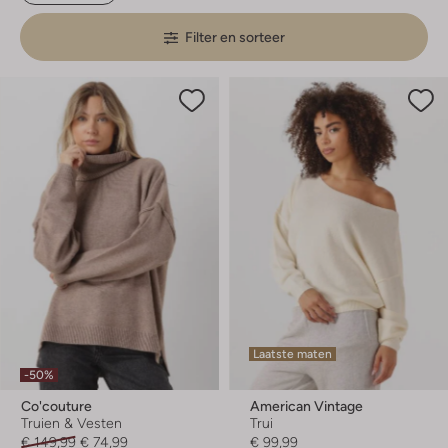
Filter en sorteer
Laatste maten
-50%
Co'couture
American Vintage
Truien & Vesten
Trui
€ 149,99
€ 74,99
€ 99,99