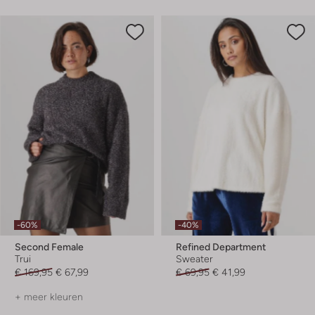
-60%
-40%
Second Female
Refined Department
Trui
Sweater
€ 169,95
€ 67,99
€ 69,95
€ 41,99
+ meer kleuren