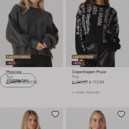
Laatste maten
Laatste item
-40%
-40%
Moscow
Copenhagen Muse
Trui
Trui
Ontdek hier
€ 149,99
€ 89,99
€ 189,95
€ 113,99
+ meer kleuren