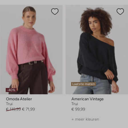
Laatste maten
-40%
Omoda Atelier
American Vintage
Trui
Trui
€ 119,99
€ 71,99
€ 99,99
+ meer kleuren