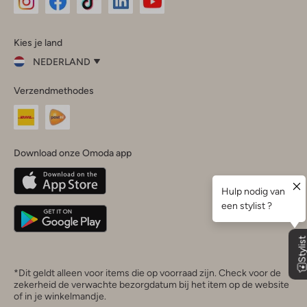
Omoda
Omoda
Omoda
Omoda
Omoda
Kies je land
Instagram
Facebook
TikTok
LinkedIn
YouTube
NEDERLAND
Kies
Verzendmethodes
je
Sluit
land
Nederland
België
(Nederlands)
Download onze Omoda app
Belgique
(Français)
Deutschland
*Dit geldt alleen voor items die op voorraad zijn. Check voor de
zekerheid de verwachte bezorgdatum bij het item op de website
of in je winkelmandje.