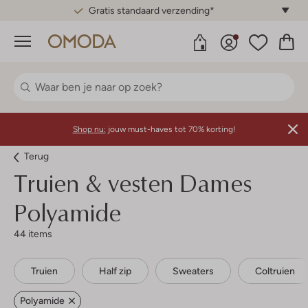
Gratis standaard verzending*
Menu
Shop nu:
jouw must-haves tot 70% korting!
Terug
Truien & vesten Dames
Polyamide
44 items
Truien
Half zip
Sweaters
Coltruien
Polyamide