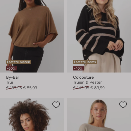
Laatste maten
Laatste items
-60%
-40%
By-Bar
Co'couture
Trui
Truien & Vesten
€ 139,95
€ 55,99
€ 149,95
€ 89,99