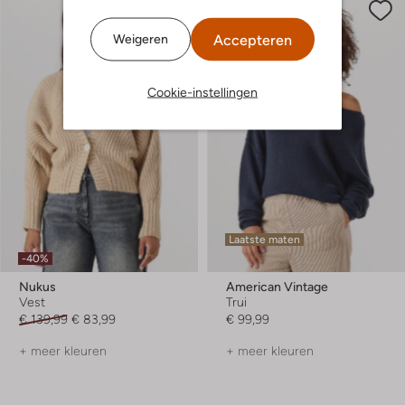
Accepteren
Weigeren
Cookie-instellingen
Laatste maten
-40%
Nukus
American Vintage
Vest
Trui
€ 139,99
€ 83,99
€ 99,99
+ meer kleuren
+ meer kleuren