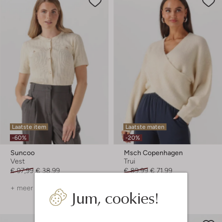
Laatste item
Laatste maten
-60%
-20%
Suncoo
Msch Copenhagen
Vest
Trui
€ 97,99
€ 38,99
€ 89,99
€ 71,99
+ meer kleuren
+ meer kleuren
Jum, cookies!