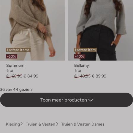
Laatste items
Laatste item
-50%
-40%
Summum
Bellamy
Trui
Trui
€ 169,95
€ 84,99
€ 149,95
€ 89,99
36 van 44 gezien
Toon meer producten
Kleding
Truien & Vesten
Truien & Vesten Dames