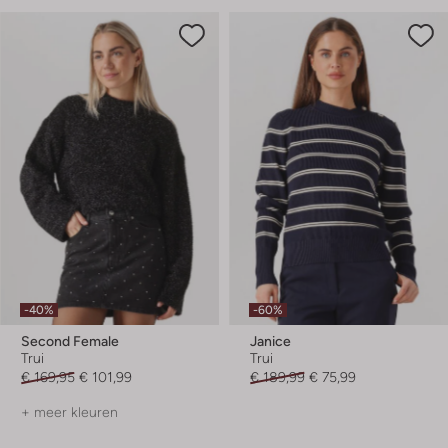
-40%
-60%
Second Female
Janice
Trui
Trui
€ 169,95
€ 101,99
€ 189,99
€ 75,99
+ meer kleuren