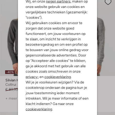
Wij, en onze
negen partners
, maken op
onze website gebruik van cookies en
vergelijkbare technieken (gezamenlijk:
"cookies").
Wij gebruiken cookies om ervoor te
zorgen dat onze website goed
functioneert, om jouw voorkeuren op
te slaan, om inzicht te verkrijgen in
bezoekersgedrag en om een profiel op
te bouwen van jouw online gedrag voor
gepersonaliseerde advertenties. Door
op "Accepteer alle cookies" te klikken,
ga je akkoord met het gebruik van alle
Laatste maten
cookies zoals omschreven in onze
-40%
privacy-
en
cookieverklaring
.
Silvian Heach
Msch Copenhagen
Wil je je voorkeuren wijzigen? Via de
Coltrui
Trui
cookieknop onderaan de pagina kun je
€ 89,99
€ 53,99
€ 69,99
jouw toestemming ieder moment
intrekken. Wil je meer informatie of een
+ meer kleuren
+ meer kleuren
klacht indienen? Ga naar onze
cookieverklaring
.