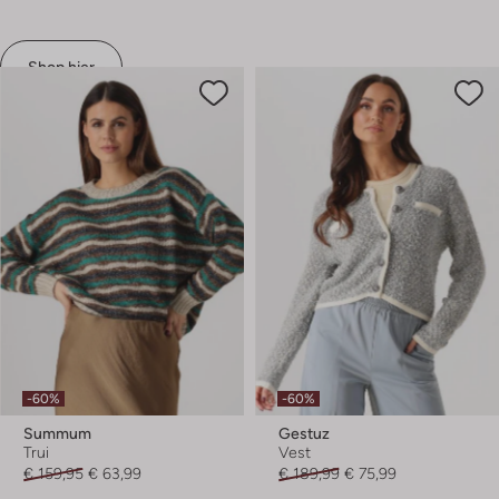
Shop hier
-60%
-60%
Summum
Gestuz
Trui
Vest
€ 159,95
€ 63,99
€ 189,99
€ 75,99