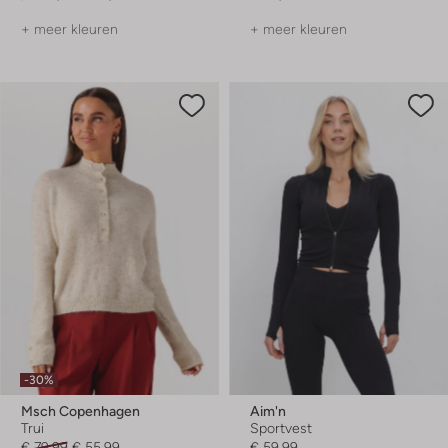
+ meer kleuren
+ meer kleuren
-30%
Msch Copenhagen
Aim'n
Trui
Sportvest
€ 79,99
€ 55,99
€ 59,99