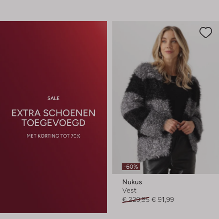
-60%
Nukus
Vest
€ 229,95
€ 91,99