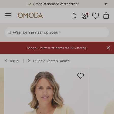
Gratis standaard verzending*
Menu
Shop nu:
jouw must-haves tot 70% korting!
Terug
Truien & Vesten Dames