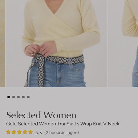
Selected Women
Gele Selected Women Trui Sia Ls Wrap Knit V Neck
5
2
5
/5
(2 beoordelingen)