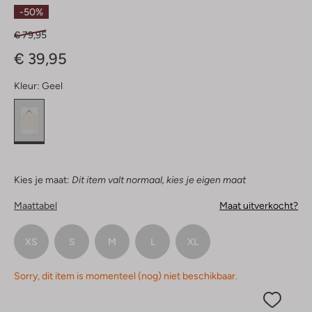
Sterren
-50%
€ 79,95
€ 39,95
Kleur:
Geel
Kies je maat:
Dit item valt normaal, kies je eigen maat
Maattabel
Maat uitverkocht?
XS
S
M
L
XL
Sorry, dit item is momenteel (nog) niet beschikbaar.