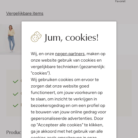
Favoriet
Vergelijkbare items
Maatadvies
Jum, cookies!
Esmay is 1 meter 75 lang en draagt maat S.
De
pasvorm is
losvallend
.
Wij, en onze
negen partners
, maken op
onze website gebruik van cookies en
vergelijkbare technieken (gezamenlijk:
"cookies").
Wij gebruiken cookies om ervoor te
Gratis verzending
vanaf €75,-
zorgen dat onze website goed
functioneert, om jouw voorkeuren op
Gratis retourneren
binnen 30 dagen*
te slaan, om inzicht te verkrijgen in
Betaal achteraf
met Klarna
bezoekersgedrag en om een profiel op
te bouwen van jouw online gedrag voor
gepersonaliseerde advertenties. Door
op "Accepteer alle cookies" te klikken,
ga je akkoord met het gebruik van alle
Product informatie
cookies zoals omschreven in onze