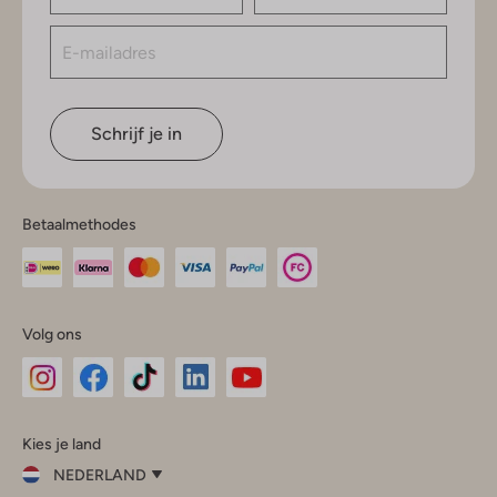
Schrijf je in
Betaalmethodes
Volg ons
Omoda
Omoda
Omoda
Omoda
Omoda
Kies je land
Instagram
Facebook
TikTok
LinkedIn
YouTube
NEDERLAND