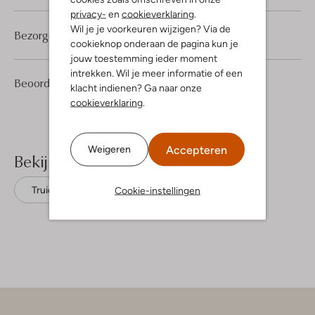
privacy-
en
cookieverklaring
.
Wil je je voorkeuren wijzigen? Via de
Bezorgen & retourneren
cookieknop onderaan de pagina kun je
jouw toestemming ieder moment
intrekken. Wil je meer informatie of een
2
5
Beoordelingen
(2)
5
/5
klacht indienen? Ga naar onze
Sterren
cookieverklaring
.
Accepteren
Weigeren
Bekijk meer
Cookie-instellingen
Truien
Selected Women
Wol