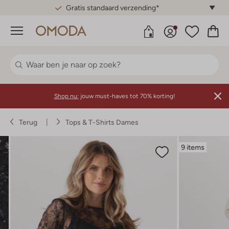
Gratis standaard verzending*
Menu
Shop nu:
jouw must-haves tot 70% korting!
Terug
Tops & T-Shirts Dames
9 items