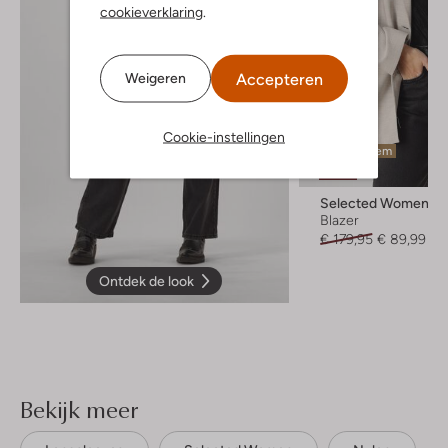
cookieverklaring
.
Accepteren
Weigeren
Cookie-instellingen
Laatste item
-50%
Selected Women
Blazer
€ 179,95
€ 89,99
Ontdek de look
Bekijk meer