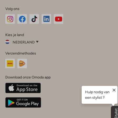
Volg ons
Omoda
Omoda
Omoda
Omoda
Omoda
Kies je land
Instagram
Facebook
TikTok
LinkedIn
YouTube
NEDERLAND
Kies
Verzendmethodes
je
Sluit
land
Nederland
België
(Nederlands)
Download onze Omoda app
Belgique
(Français)
Deutschland