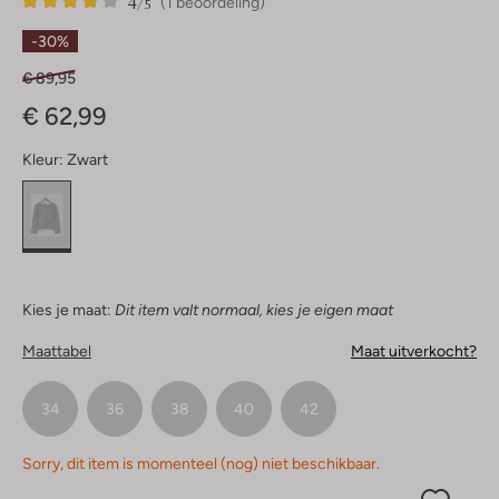
4
1
4
/5
(1 beoordeling)
Sterren
-30%
€ 89,95
€ 62,99
Kleur:
Zwart
Kies je maat:
Dit item valt normaal, kies je eigen maat
Maattabel
Maat uitverkocht?
34
36
38
40
42
Sorry, dit item is momenteel (nog) niet beschikbaar.