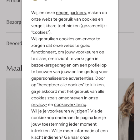
Product informatie
Wij, en onze
negen partners
, maken op
onze website gebruik van cookies en
Bezorgen & retourneren
vergelijkbare technieken (gezamenlijk:
"cookies").
Wij gebruiken cookies om ervoor te
1
4
Beoordelingen
(1)
4
/5
zorgen dat onze website goed
Sterren
functioneert, om jouw voorkeuren op
te slaan, om inzicht te verkrijgen in
bezoekersgedrag en om een profiel op
Maak je
look compleet
te bouwen van jouw online gedrag voor
gepersonaliseerde advertenties. Door
op "Accepteer alle cookies" te klikken,
ga je akkoord met het gebruik van alle
cookies zoals omschreven in onze
privacy-
en
cookieverklaring
.
Wil je je voorkeuren wijzigen? Via de
cookieknop onderaan de pagina kun je
jouw toestemming ieder moment
intrekken. Wil je meer informatie of een
klacht indienen? Ga naar onze