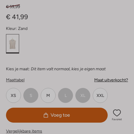
€ 59,99
€ 41,99
Kleur:
Zand
Kies je maat:
Dit item valt normaal, kies je eigen maat
Maattabel
Maat uitverkocht?
XS
S
M
L
XL
XXL
Voeg toe
Favoriet
Vergelijkbare items