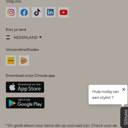
Volg ons
Omoda
Omoda
Omoda
Omoda
Omoda
Kies je land
Instagram
Facebook
TikTok
LinkedIn
YouTube
NEDERLAND
Kies
Verzendmethodes
je
Sluit
land
Nederland
België
(Nederlands)
Download onze Omoda app
Belgique
(Français)
Deutschland
*Dit geldt alleen voor items die op voorraad zijn. Check voor de