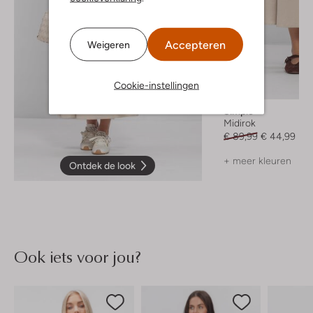
Accepteren
Weigeren
Cookie-instellingen
-50%
Simple
Midirok
€ 89,99
€ 44,99
+ meer kleuren
Ontdek de look
Ook iets voor jou?