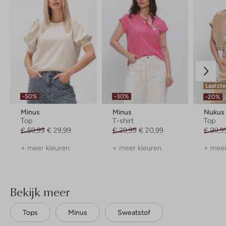
Laatst
-50%
-30%
-20%
Minus
Minus
Nukus
Top
T-shirt
Top
€ 59,99
€ 29,99
€ 29,99
€ 20,99
€ 99,9
+ meer kleuren
+ meer kleuren
+ meer
Bekijk meer
Tops
Minus
Sweatstof