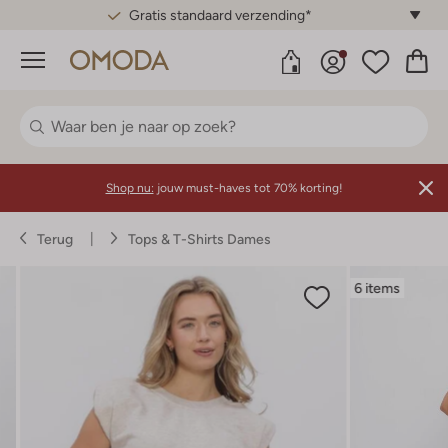
Gratis standaard verzending*
Menu
Shop nu:
jouw must-haves tot 70% korting!
Terug
Tops & T-Shirts Dames
6 items