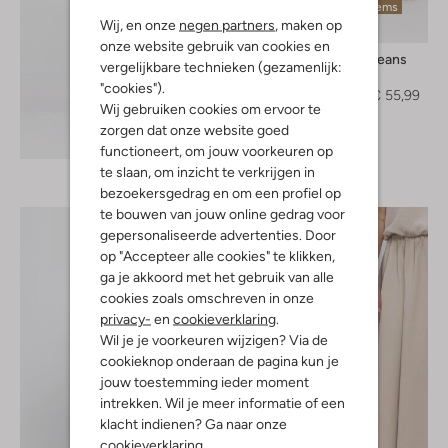
Laatste items
Wij, en onze
negen partners
, maken op
-20%
onze website gebruik van cookies en
Tommy Jeans
vergelijkbare technieken (gezamenlijk:
Short
"cookies").
€ 69,99
€ 55,99
Wij gebruiken cookies om ervoor te
zorgen dat onze website goed
Ontdek de look
functioneert, om jouw voorkeuren op
te slaan, om inzicht te verkrijgen in
bezoekersgedrag en om een profiel op
te bouwen van jouw online gedrag voor
gepersonaliseerde advertenties. Door
op "Accepteer alle cookies" te klikken,
ga je akkoord met het gebruik van alle
cookies zoals omschreven in onze
privacy-
en
cookieverklaring
.
Wil je je voorkeuren wijzigen? Via de
cookieknop onderaan de pagina kun je
jouw toestemming ieder moment
intrekken. Wil je meer informatie of een
klacht indienen? Ga naar onze
cookieverklaring
.