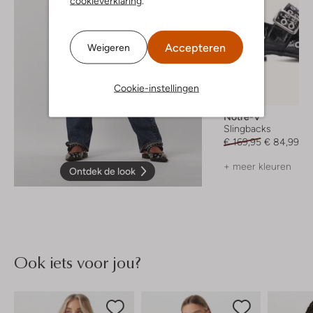
cookieverklaring
.
Accepteren
Weigeren
Cookie-instellingen
-50%
Notre-V
Slingbacks
€ 169,95
€ 84,99
+ meer kleuren
Ontdek de look
Ook iets voor jou?