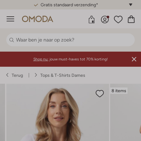
Gratis standaard verzending*
Menu
Shop nu:
jouw must-haves tot 70% korting!
Terug
Tops & T-Shirts Dames
8 items