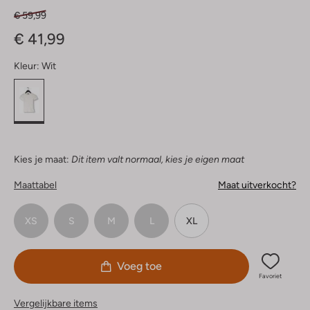
€ 59,99
€ 41,99
Kleur:
Wit
Kies je maat:
Dit item valt normaal, kies je eigen maat
Maattabel
Maat uitverkocht?
XS
S
M
L
XL
Voeg toe
Favoriet
Vergelijkbare items