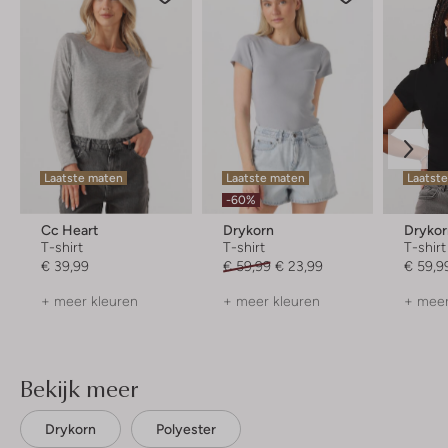
Laatste maten
Laatste maten
Laatst
-60%
Cc Heart
Drykorn
Dryko
T-shirt
T-shirt
T-shirt
€ 39,99
€ 59,99
€ 23,99
€ 59,9
+ meer kleuren
+ meer kleuren
+ meer
Bekijk meer
Drykorn
Polyester