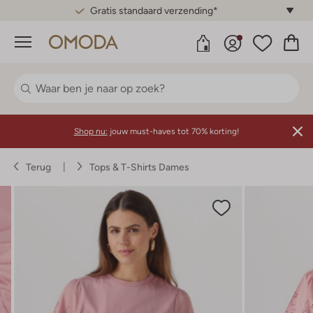
Gratis standaard verzending*
Menu
Shop nu:
jouw must-haves tot 70% korting!
Terug
Tops & T-Shirts Dames