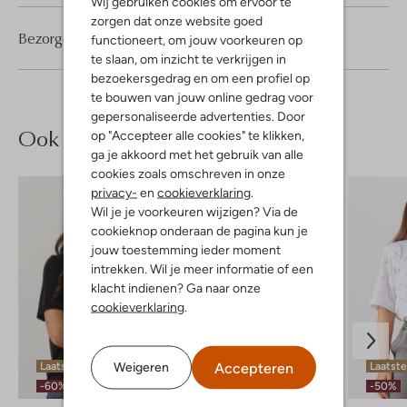
Wij gebruiken cookies om ervoor te
zorgen dat onze website goed
Bezorgen & retourneren
functioneert, om jouw voorkeuren op
te slaan, om inzicht te verkrijgen in
bezoekersgedrag en om een profiel op
te bouwen van jouw online gedrag voor
gepersonaliseerde advertenties. Door
Ook iets voor jou?
op "Accepteer alle cookies" te klikken,
ga je akkoord met het gebruik van alle
cookies zoals omschreven in onze
privacy-
en
cookieverklaring
.
Wil je je voorkeuren wijzigen? Via de
cookieknop onderaan de pagina kun je
jouw toestemming ieder moment
intrekken. Wil je meer informatie of een
klacht indienen? Ga naar onze
cookieverklaring
.
Accepteren
Weigeren
Laatste maten
Laatste maten
Laatst
-60%
-60%
-50%