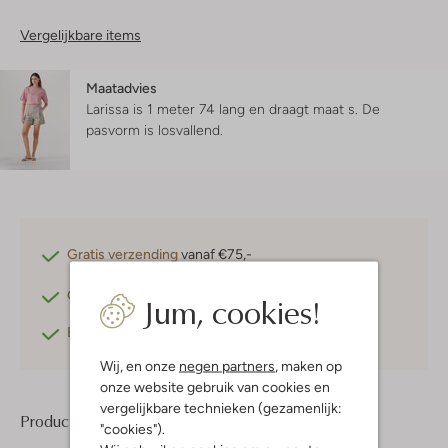
Vergelijkbare items
Maatadvies
Larissa is 1 meter 74 lang en draagt maat s.
De
pasvorm is
losvallend
.
Gratis verzending
vanaf €75,-
Gratis retourneren
binnen 30 dagen*
Jum, cookies!
Betaal achteraf
met Klarna
Wij, en onze
negen partners
, maken op
onze website gebruik van cookies en
vergelijkbare technieken (gezamenlijk:
Product informatie
"cookies").