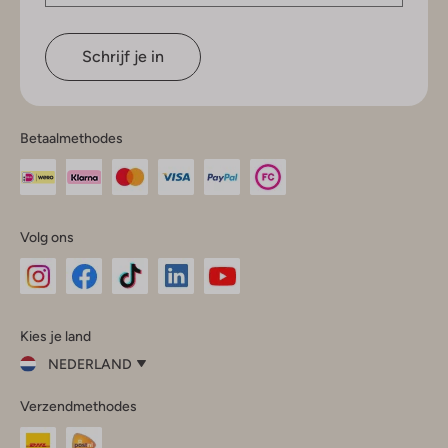
Schrijf je in
Betaalmethodes
Volg ons
Omoda
Omoda
Omoda
Omoda
Omoda
Kies je land
Instagram
Facebook
TikTok
LinkedIn
YouTube
NEDERLAND
Kies
Verzendmethodes
je
Sluit
land