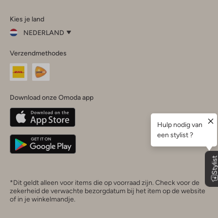
Omoda
Omoda
Omoda
Omoda
Omoda
Kies je land
Instagram
Facebook
TikTok
LinkedIn
YouTube
NEDERLAND
Kies
Verzendmethodes
je
Sluit
land
Nederland
België
(Nederlands)
Download onze Omoda app
Belgique
(Français)
Deutschland
*Dit geldt alleen voor items die op voorraad zijn. Check voor de
zekerheid de verwachte bezorgdatum bij het item op de website
of in je winkelmandje.