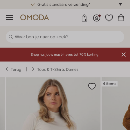
Gratis standaard verzending*
Menu
Shop nu:
jouw must-haves tot 70% korting!
Terug
Tops & T-Shirts Dames
4 items