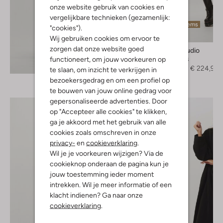
onze website gebruik van cookies en
vergelijkbare technieken (gezamenlijk:
Laatste items
"cookies").
-50%
Wij gebruiken cookies om ervoor te
zorgen dat onze website goed
Stand Studio
Teddy jas
functioneert, om jouw voorkeuren op
Ontdek de look
€ 449,95
€ 224,99
te slaan, om inzicht te verkrijgen in
bezoekersgedrag en om een profiel op
te bouwen van jouw online gedrag voor
gepersonaliseerde advertenties. Door
op "Accepteer alle cookies" te klikken,
ga je akkoord met het gebruik van alle
cookies zoals omschreven in onze
privacy-
en
cookieverklaring
.
Wil je je voorkeuren wijzigen? Via de
cookieknop onderaan de pagina kun je
jouw toestemming ieder moment
intrekken. Wil je meer informatie of een
klacht indienen? Ga naar onze
cookieverklaring
.