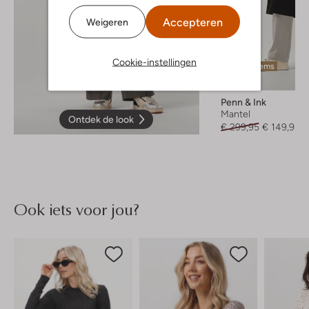
Accepteren
Weigeren
Cookie-instellingen
Laatste items
-50%
Penn & Ink
Mantel
Ontdek de look
€ 299,95
€ 149,95
Ook iets voor jou?