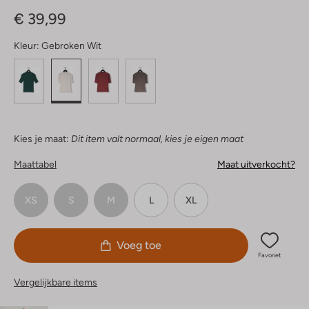
Sterren
€ 39,99
Kleur:
Gebroken Wit
Kies je maat:
Dit item valt normaal, kies je eigen maat
Maattabel
Maat uitverkocht?
XS
S
M
L
XL
Voeg toe
Favoriet
Vergelijkbare items