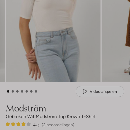
Video afspelen
Modström
Gebroken Wit Modström Top Krown T-Shirt
4
2
4
/5
(2 beoordelingen)