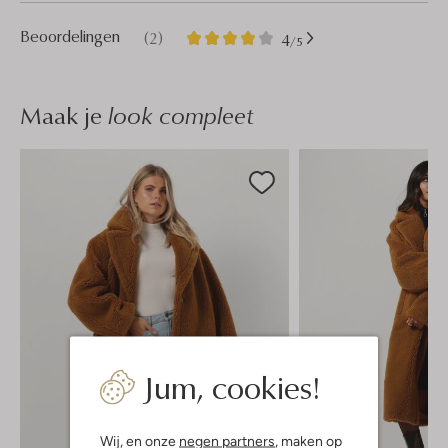
2
4
Beoordelingen
(2)
4
/5
Sterren
Maak je
look compleet
Jum, cookies!
Wij, en onze
negen partners
, maken op