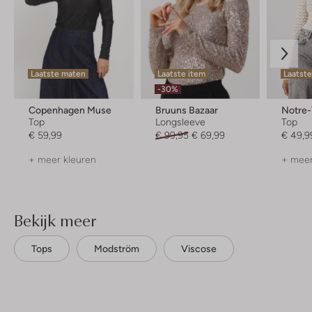
Laatste maten
Laatste item
Laatst
-30%
Copenhagen Muse
Bruuns Bazaar
Notre
Top
Longsleeve
Top
€ 59,99
€ 99,95
€ 69,99
€ 49,9
+ meer kleuren
+ meer
Bekijk meer
Tops
Modström
Viscose