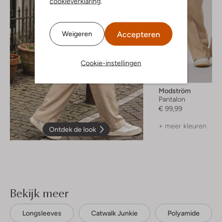
cookieverklaring
.
Accepteren
Weigeren
Cookie-instellingen
Modström
Pantalon
€ 99,99
+ meer kleuren
Ontdek de look
Bekijk meer
Longsleeves
Catwalk Junkie
Polyamide