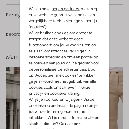
Wij, en onze
negen partners
, maken op
Bezorgen & retourneren
onze website gebruik van cookies en
vergelijkbare technieken (gezamenlijk:
"cookies").
Wij gebruiken cookies om ervoor te
1
4
Beoordelingen
(1)
4
/5
zorgen dat onze website goed
Sterren
functioneert, om jouw voorkeuren op
te slaan, om inzicht te verkrijgen in
Maak je
look compleet
bezoekersgedrag en om een profiel op
te bouwen van jouw online gedrag voor
gepersonaliseerde advertenties. Door
op "Accepteer alle cookies" te klikken,
ga je akkoord met het gebruik van alle
cookies zoals omschreven in onze
privacy-
en
cookieverklaring
.
Wil je je voorkeuren wijzigen? Via de
cookieknop onderaan de pagina kun je
jouw toestemming ieder moment
intrekken. Wil je meer informatie of een
klacht indienen? Ga naar onze