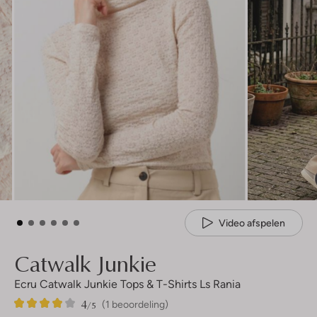
Video afspelen
Catwalk Junkie
Ecru Catwalk Junkie Tops & T-Shirts Ls Rania
4
1
4
/5
(1 beoordeling)