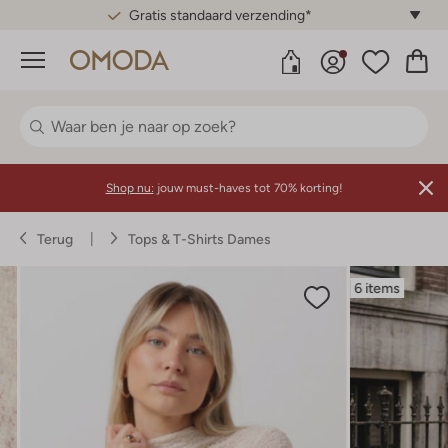
Gratis standaard verzending*
Menu
Shop nu:
jouw must-haves tot 70% korting!
Terug
Tops & T-Shirts Dames
6 items