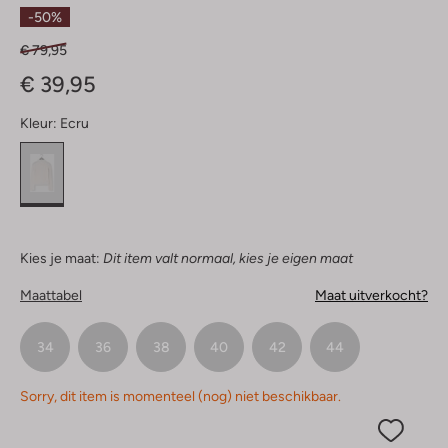
Sterren
-50%
€ 79,95
€ 39,95
Kleur:
Ecru
Kies je maat:
Dit item valt normaal, kies je eigen maat
Maattabel
Maat uitverkocht?
34
36
38
40
42
44
Sorry, dit item is momenteel (nog) niet beschikbaar.