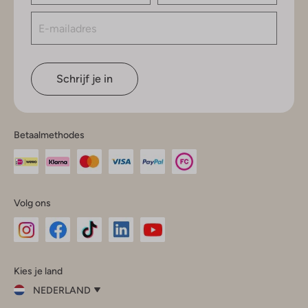
Schrijf je in
Betaalmethodes
Volg ons
Omoda
Omoda
Omoda
Omoda
Omoda
Kies je land
Instagram
Facebook
TikTok
LinkedIn
YouTube
NEDERLAND
Kies