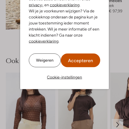
Studio Anneloes
privacy-
en
cookieverklaring
.
Wijde broek
Wil je je voorkeuren wijzigen? Via de
€ 139,95
€ 97,99
cookieknop onderaan de pagina kun je
jouw toestemming ieder moment
Ontdek de look
intrekken. Wil je meer informatie of een
klacht indienen? Ga naar onze
cookieverklaring
.
Ook iets voor jou?
Accepteren
Weigeren
Cookie-instellingen