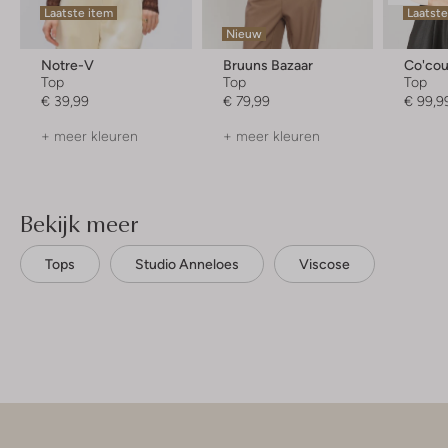
Laatste item
Laatste
Nieuw
Notre-V
Bruuns Bazaar
Co'cou
Top
Top
Top
€ 39,99
€ 79,99
€ 99,9
+ meer kleuren
+ meer kleuren
Bekijk meer
Tops
Studio Anneloes
Viscose