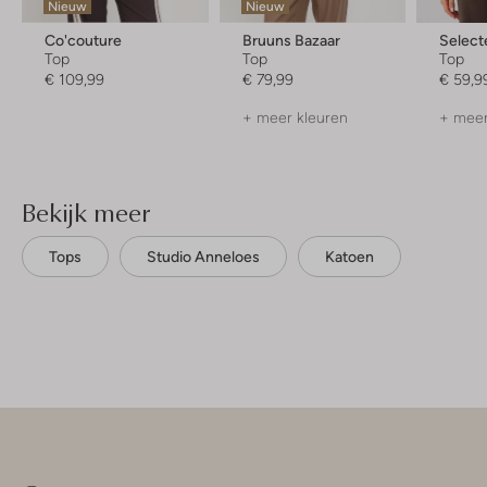
Nieuw
Nieuw
Co'couture
Bruuns Bazaar
Selec
Top
Top
Top
€ 109,99
€ 79,99
€ 59,9
+ meer kleuren
+ meer
Bekijk meer
Tops
Studio Anneloes
Katoen