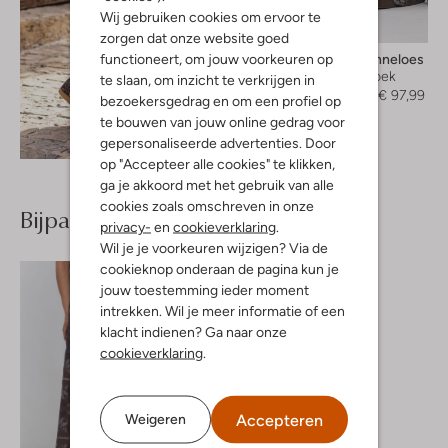
Wij gebruiken cookies om ervoor te
-30%
zorgen dat onze website goed
functioneert, om jouw voorkeuren op
Studio Anneloes
Wijde broek
te slaan, om inzicht te verkrijgen in
€ 139,95
€ 97,99
bezoekersgedrag en om een profiel op
te bouwen van jouw online gedrag voor
Ontdek de look
gepersonaliseerde advertenties. Door
op "Accepteer alle cookies" te klikken,
ga je akkoord met het gebruik van alle
cookies zoals omschreven in onze
Bijpassende producten
privacy-
en
cookieverklaring
.
Wil je je voorkeuren wijzigen? Via de
cookieknop onderaan de pagina kun je
jouw toestemming ieder moment
intrekken. Wil je meer informatie of een
klacht indienen? Ga naar onze
cookieverklaring
.
Accepteren
Weigeren