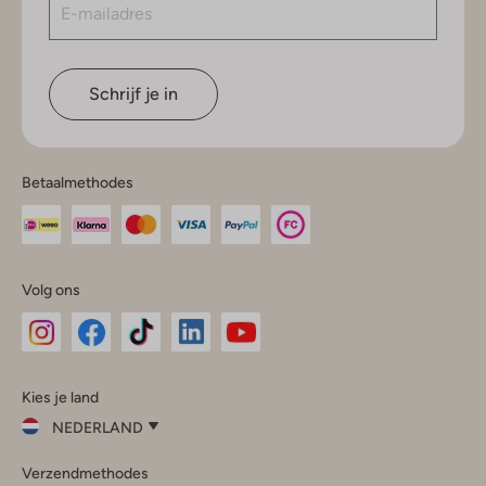
Schrijf je in
Betaalmethodes
Volg ons
Omoda
Omoda
Omoda
Omoda
Omoda
Kies je land
Instagram
Facebook
TikTok
LinkedIn
YouTube
NEDERLAND
Kies
Verzendmethodes
je
Sluit