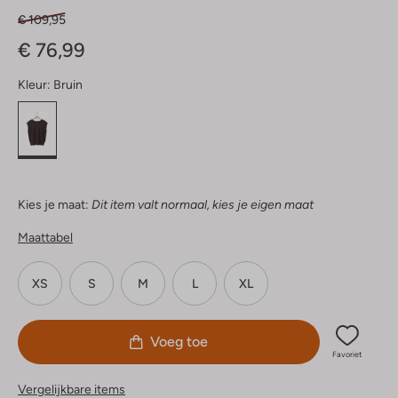
€ 109,95
€ 76,99
Kleur:
Bruin
Kies je maat:
Dit item valt normaal, kies je eigen maat
Maattabel
XS
S
M
L
XL
Voeg toe
Favoriet
Vergelijkbare items