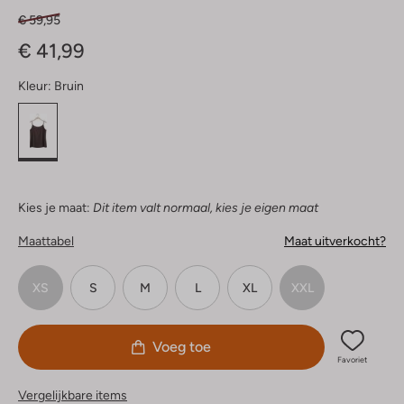
€ 59,95
€ 41,99
Kleur:
Bruin
Kies je maat:
Dit item valt normaal, kies je eigen maat
Maattabel
Maat uitverkocht?
XS
S
M
L
XL
XXL
Voeg toe
Favoriet
Vergelijkbare items