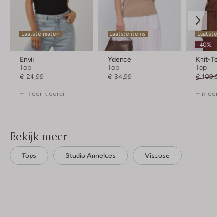
Laatste maten
Laatste items
Laatste
-40%
Envii
Ydence
Knit-T
Top
Top
Top
€ 24,99
€ 34,99
€ 109,
+ meer kleuren
+ meer
Bekijk meer
Tops
Studio Anneloes
Viscose