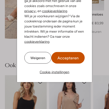
ga je akkoord met het gebruik van alle
Laatste maten
cookies zoals omschreven in onze
-30%
privacy-
en
cookieverklaring
.
Studio Anneloes
Wil je je voorkeuren wijzigen? Via de
Maxirok
cookieknop onderaan de pagina kun je
€ 119,95
€ 83,99
jouw toestemming ieder moment
intrekken. Wil je meer informatie of een
+ meer kleuren
Ontdek de look
klacht indienen? Ga naar onze
cookieverklaring
.
Accepteren
Weigeren
Ook iets voor jou?
Cookie-instellingen