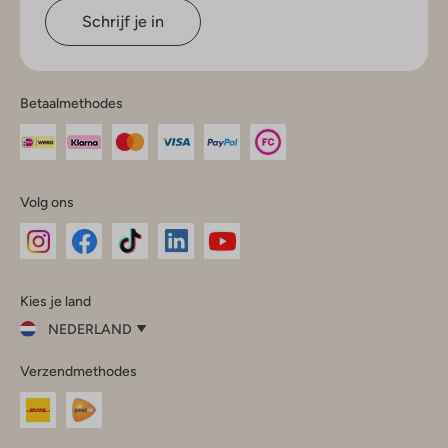
Schrijf je in
Betaalmethodes
Volg ons
Omoda
Omoda
Omoda
Omoda
Omoda
Kies je land
Instagram
Facebook
TikTok
LinkedIn
YouTube
NEDERLAND
Kies
Verzendmethodes
je
Sluit
land
Nederland