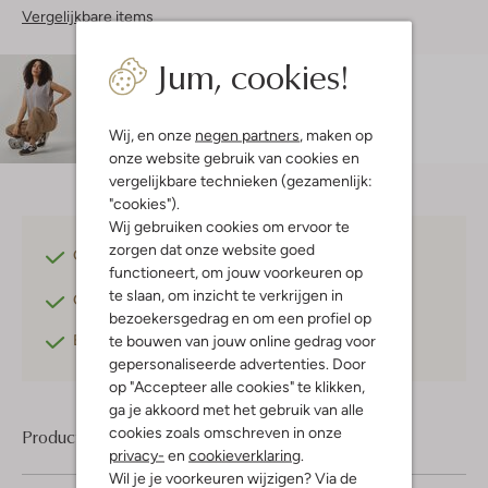
Vergelijkbare items
Jum, cookies!
Maatadvies
Charis is 1 meter 73 lang en draagt maat s.
De
pasvorm is
regular fit
.
Wij, en onze
negen partners
, maken op
onze website gebruik van cookies en
vergelijkbare technieken (gezamenlijk:
"cookies").
Wij gebruiken cookies om ervoor te
zorgen dat onze website goed
Gratis verzending
vanaf €75,-
functioneert, om jouw voorkeuren op
te slaan, om inzicht te verkrijgen in
Gratis retourneren
binnen 30 dagen*
bezoekersgedrag en om een profiel op
Betaal achteraf
met Klarna
te bouwen van jouw online gedrag voor
gepersonaliseerde advertenties. Door
op "Accepteer alle cookies" te klikken,
ga je akkoord met het gebruik van alle
cookies zoals omschreven in onze
Product informatie
privacy-
en
cookieverklaring
.
Wil je je voorkeuren wijzigen? Via de