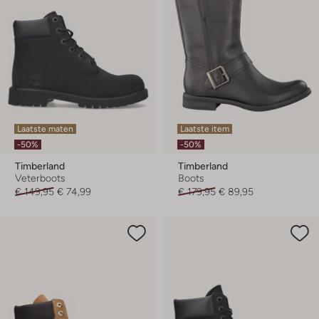
Laatste maten
Laatste item
-50%
-50%
Timberland
Timberland
Veterboots
Boots
€ 149,95
€ 74,99
€ 179,95
€ 89,95