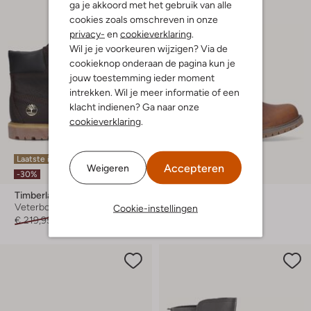
ga je akkoord met het gebruik van alle
cookies zoals omschreven in onze
privacy-
en
cookieverklaring
.
Wil je je voorkeuren wijzigen? Via de
cookieknop onderaan de pagina kun je
jouw toestemming ieder moment
intrekken. Wil je meer informatie of een
klacht indienen? Ga naar onze
cookieverklaring
.
Laatste item
Laatste maten
Accepteren
Weigeren
-30%
-50%
Timberland
Timberland
Veterboots
Veterboots
Cookie-instellingen
€ 219,95
€ 153,99
€ 189,95
€ 94,99