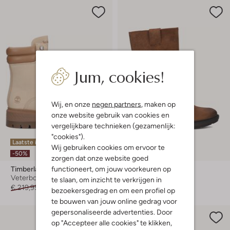
Jum, cookies!
Wij, en onze
negen partners
, maken op
onze website gebruik van cookies en
vergelijkbare technieken (gezamenlijk:
"cookies").
Laatste item
Laatste item
Wij gebruiken cookies om ervoor te
-50%
-50%
zorgen dat onze website goed
functioneert, om jouw voorkeuren op
Timberland
Timberland
Veterboots
Boots
te slaan, om inzicht te verkrijgen in
€ 219,95
€ 109,99
€ 199,95
€ 99,99
bezoekersgedrag en om een profiel op
te bouwen van jouw online gedrag voor
gepersonaliseerde advertenties. Door
op "Accepteer alle cookies" te klikken,