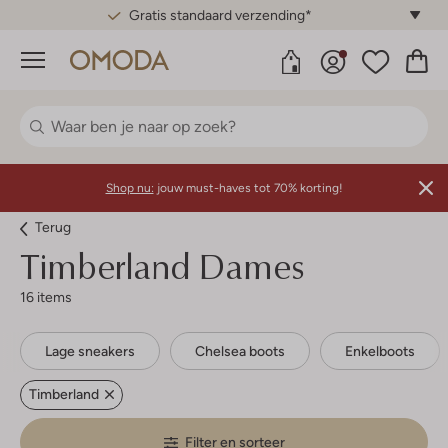
Gratis standaard verzending*
Menu
Shop nu:
jouw must-haves tot 70% korting!
Terug
Timberland
Dames
16 items
Lage sneakers
Chelsea boots
Enkelboots
Timberland
Filter en sorteer