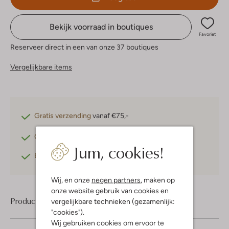
Bekijk voorraad in boutiques
Favoriet
Reserveer direct in een van onze 37 boutiques
Vergelijkbare items
Gratis verzending
vanaf €75,-
Gratis retourneren
binnen 30 dagen*
Jum, cookies!
Betaal achteraf
met Klarna
Wij, en onze
negen partners
, maken op
onze website gebruik van cookies en
Product informatie
vergelijkbare technieken (gezamenlijk:
"cookies").
Wij gebruiken cookies om ervoor te