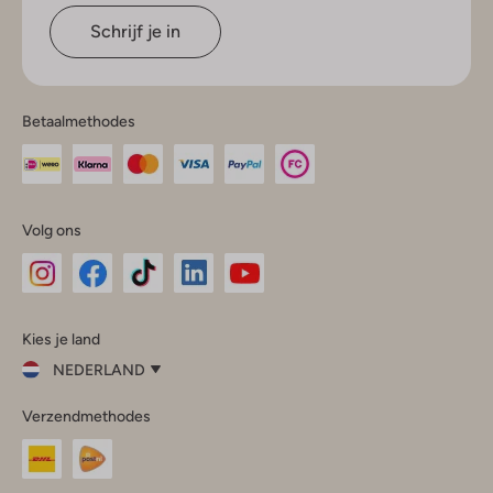
Schrijf je in
Betaalmethodes
Volg ons
Omoda
Omoda
Omoda
Omoda
Omoda
Kies je land
Instagram
Facebook
TikTok
LinkedIn
YouTube
NEDERLAND
Kies
Verzendmethodes
je
Sluit
land
Nederland