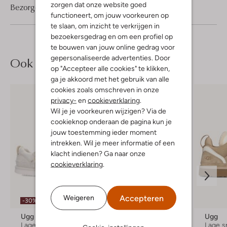
zorgen dat onze website goed
Bezorgen & retourneren
functioneert, om jouw voorkeuren op
te slaan, om inzicht te verkrijgen in
bezoekersgedrag en om een profiel op
te bouwen van jouw online gedrag voor
gepersonaliseerde advertenties. Door
Ook iets voor jou?
op "Accepteer alle cookies" te klikken,
ga je akkoord met het gebruik van alle
cookies zoals omschreven in onze
privacy-
en
cookieverklaring
.
Wil je je voorkeuren wijzigen? Via de
cookieknop onderaan de pagina kun je
jouw toestemming ieder moment
intrekken. Wil je meer informatie of een
klacht indienen? Ga naar onze
cookieverklaring
.
Accepteren
Weigeren
-30%
Nieuw
-30%
Nieuw
Ugg
Ugg
Ugg
Lage sneakers
Lage sneakers
Lage s