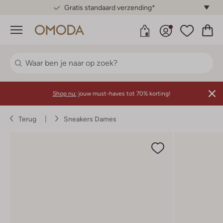
Gratis standaard verzending*
Menu
Shop nu:
jouw must-haves tot 70% korting!
Terug
Sneakers Dames