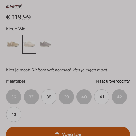
€ 149,99
€ 119,99
Kleur:
Wit
Kies je maat:
Dit item valt normaal, kies je eigen maat
Maattabel
Maat uitverkocht?
36
37
38
39
40
41
42
43
Voeg toe