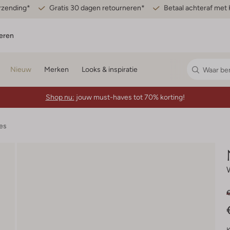
erzending*
Gratis 30 dagen retourneren*
Betaal achteraf met 
eren
Nieuw
Merken
Looks & inspiratie
Shop nu:
jouw must-haves tot 70% korting!
es