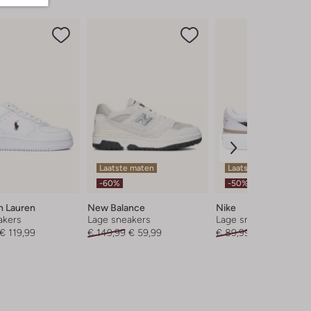
Laatste maten
Laatste maten
-60%
-50%
h Lauren
New Balance
Nike
akers
Lage sneakers
Lage sneakers
€ 119,99
€ 149,99
€ 59,99
€ 89,99
€ 44,99