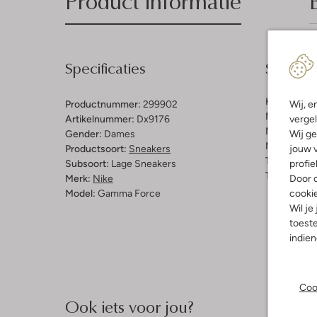
Product informatie
Specificaties
Samenst
Kleur:
Wit
Productnummer:
299902
Wij, e
Materiaal b
Artikelnummer:
Dx9176
vergel
Materiaal b
Gender:
Dames
Wij ge
Materiaal zo
Productsoort:
Sneakers
jouw v
Type sluitin
Subsoort:
Lage Sneakers
profie
Type neus:
Merk:
Nike
Door o
Model:
Gamma Force
cooki
Wil je
toeste
indie
Coo
Ook iets voor jou?