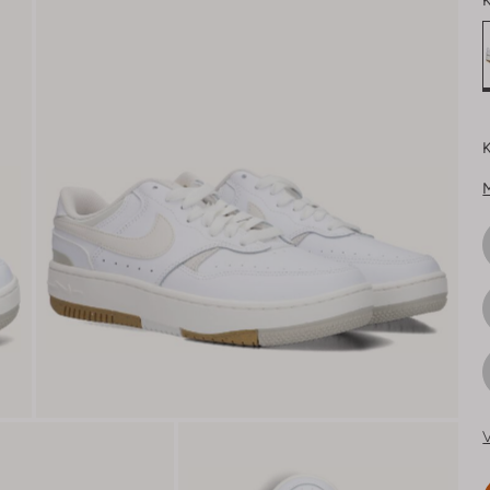
K
K
V