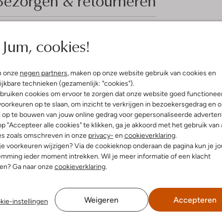
Bezorgen & retourneren
Jum, cookies!
elling & Pasvorm
Omschrijving
Stap stijlvol de dag in met de G
n onze
negen partners
, maken op onze website gebruik van cookies en
combineren moeiteloos comfort 
uitenkant:
Leer
ijkbare technieken (gezamenlijk: "cookies").
buitenkant en zacht textiel aan 
innenkant:
Textiel
bruiken cookies om ervoor te zorgen dat onze website goed functionee
heeft beige panelen en Nike logo
ol:
Rubber
oorkeuren op te slaan, om inzicht te verkrijgen in bezoekersgedrag en 
zorgen voor een sportieve look en
g:
Veter
ontspannen wandeling in het par
l op te bouwen van jouw online gedrag voor gepersonaliseerde advertent
jurk voor een frisse, moderne uits
Ronde Neus
p "Accepteer alle cookies" te klikken, ga je akkoord met het gebruik van 
de perfecte fit. Voeg een vleugje 
es zoals omschreven in onze
privacy-
en
cookieverklaring
.
 je voorkeuren wijzigen? Via de cookieknop onderaan de pagina kun je j
mming ieder moment intrekken. Wil je meer informatie of een klacht
nen? Ga naar onze
cookieverklaring
.
Weigeren
Accepteren
kie-instellingen