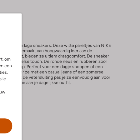
AMMA FORCE lage sneakers. Deze witte pareltjes van NIKE
en mode. Gemaakt van hoogwaardig leer aan de
de binnenkant, bieden ze ultiem draagcomfort. De sneaker
rt, om
, geven speelse touch. De ronde neus en rubberen zool
om een
 stevige grip. Perfect voor een dagje shoppen of een
k. Combineer ze met een casual jeans of een zomerse
ies.
traling. Met de vetersluiting pas je ze eenvoudig aan voor
alle
elegantie toe aan je dagelijkse outfit.
ouw