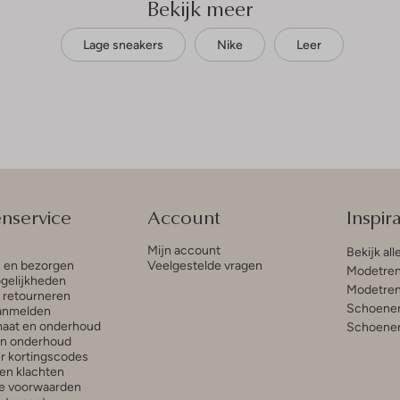
Bekijk meer
Lage sneakers
Nike
Leer
enservice
Account
Inspira
Mijn account
Bekijk all
n en bezorgen
Veelgestelde vragen
Modetren
gelijkheden
Modetren
n retourneren
Schoenen
anmelden
aat en onderhoud
Schoenen
en onderhoud
r kortingscodes
en klachten
e voorwaarden