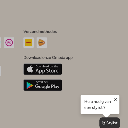
Verzendmethodes
Download onze Omoda app
oda
n
uTube