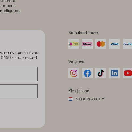
tatement
atement
 Intelligence
Betaalmethodes
e deals, speciaal voor
p € 150,- shoptegoed.
Volg ons
Omoda
Omoda
Omoda
Omoda
Om
Kies je land
Instagram
Facebook
TikTok
LinkedI
Yo
NEDERLAND
Kies
je
Sluit
land
Nederland