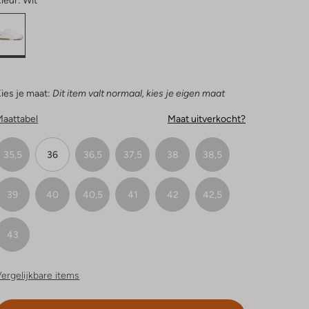
leur:
Wit
ies je maat:
Dit item valt normaal, kies je eigen maat
Maattabel
Maat uitverkocht?
35,5
36
36,5
37,5
38
38,5
39
40
40,5
41
42
42,5
43
ergelijkbare items