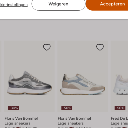
Weigeren
Accepteren
kie-instellingen
-30%
-50%
-50%
Floris Van Bommel
Floris Van Bommel
Fred De L
Lage sneakers
Lage sneakers
Lage sne