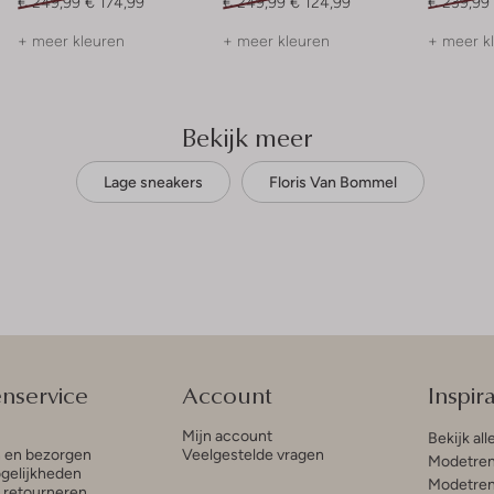
€ 249,99
€ 174,99
€ 249,99
€ 124,99
€ 239,99
+ meer kleuren
+ meer kleuren
+ meer k
Bekijk meer
Lage sneakers
Floris Van Bommel
enservice
Account
Inspira
Mijn account
Bekijk all
n en bezorgen
Veelgestelde vragen
Modetren
gelijkheden
Modetren
n retourneren