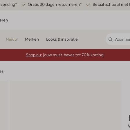
erzending*
Gratis 30 dagen retourneren*
Betaal achteraf met 
eren
Nieuw
Merken
Looks & inspiratie
Shop nu:
jouw must-haves tot 70% korting!
es