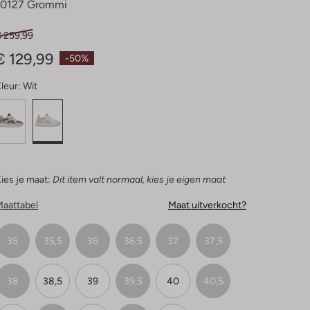
10127 Grommi
€ 259,99
€ 129,99
-50%
leur:
Wit
ies je maat:
Dit item valt normaal, kies je eigen maat
Maattabel
Maat uitverkocht?
35
35,5
36
36,5
37
37,5
38
38,5
39
39,5
40
40,5