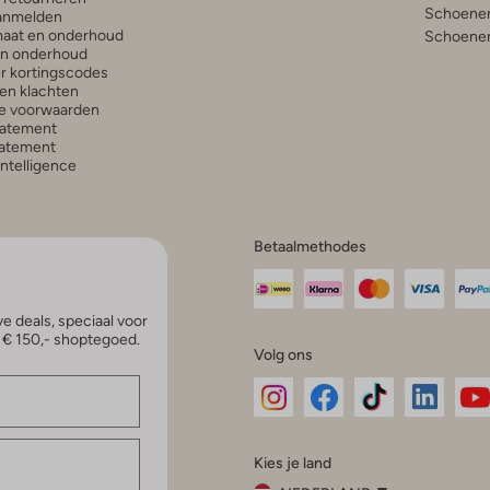
Schoenen
anmelden
aat en onderhoud
Schoenen
en onderhoud
r kortingscodes
en klachten
e voorwaarden
tatement
atement
 Intelligence
Betaalmethodes
e deals, speciaal voor
p € 150,- shoptegoed.
Volg ons
Omoda
Omoda
Omoda
Omoda
Om
Kies je land
Instagram
Facebook
TikTok
LinkedI
Yo