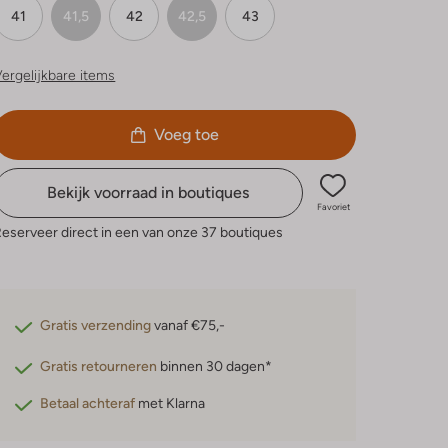
41
41,5
42
42,5
43
ergelijkbare items
Voeg toe
Bekijk voorraad in boutiques
Favoriet
eserveer direct in een van onze 37 boutiques
Gratis verzending
vanaf €75,-
Gratis retourneren
binnen 30 dagen*
Betaal achteraf
met Klarna