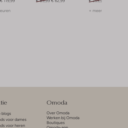
€ 119,99
€ 89,99
€ 62,99
€ 259,99
€ 181,99
leuren
+ meer kleuren
tie
Omoda
Over Omoda
e blogs
Werken bij Omoda
ds voor dames
Boutiques
ds voor heren
Omoda-app