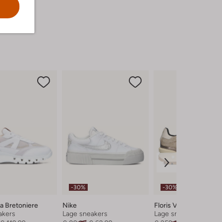
-30%
-30%
a Bretoniere
Nike
Floris Van Bommel
akers
Lage sneakers
Lage sneakers