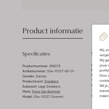
Product informatie
Wij, e
Specificaties
Samenst
vergel
Wij ge
Kleur:
Wit
jouw v
Productnummer:
366015
Materiaal b
profie
Artikelnummer:
Sfw-10127-60-01
Materiaal zo
Door o
Gender:
Dames
Type sluitin
cooki
Productsoort:
Sneakers
Hakvorm:
C
Wil je
Subsoort:
Lage Sneakers
Type neus:
toeste
Merk:
Floris Van Bommel
Uitneembaa
indie
Model:
Sfw-10127 Grommi