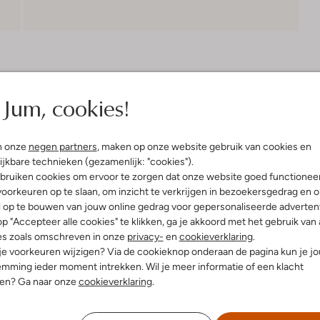
Bezorgen & retourneren
Jum, cookies!
n onze
negen partners
, maken op onze website gebruik van cookies en
elling & Pasvorm
ijkbare technieken (gezamenlijk: "cookies").
bruiken cookies om ervoor te zorgen dat onze website goed functionee
oorkeuren op te slaan, om inzicht te verkrijgen in bezoekersgedrag en 
innenkant:
Leer
l op te bouwen van jouw online gedrag voor gepersonaliseerde advertent
ol:
Rubber
p "Accepteer alle cookies" te klikken, ga je akkoord met het gebruik van 
g:
Veter
es zoals omschreven in onze
privacy-
en
cookieverklaring
.
hunky Zool
 je voorkeuren wijzigen? Via de cookieknop onderaan de pagina kun je j
Ronde Neus
mming ieder moment intrekken. Wil je meer informatie of een klacht
r voetbed:
Ja
nen? Ga naar onze
cookieverklaring
.