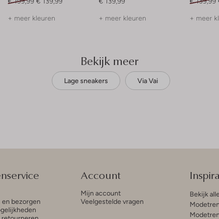
€ 199,99
€ 139,99
€ 139,99
€ 139,99
+ meer kleuren
+ meer kleuren
+ meer k
Bekijk meer
Lage sneakers
Via Vai
enservice
Account
Inspira
Mijn account
Bekijk all
n en bezorgen
Veelgestelde vragen
Modetren
gelijkheden
Modetren
n retourneren