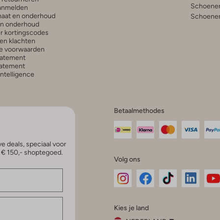
Schoenen
anmelden
aat en onderhoud
Schoenen
en onderhoud
r kortingscodes
en klachten
e voorwaarden
tatement
atement
 Intelligence
Betaalmethodes
e deals, speciaal voor
p € 150,- shoptegoed.
Volg ons
Omoda
Omoda
Omoda
Omoda
Om
Kies je land
Instagram
Facebook
TikTok
LinkedI
Yo