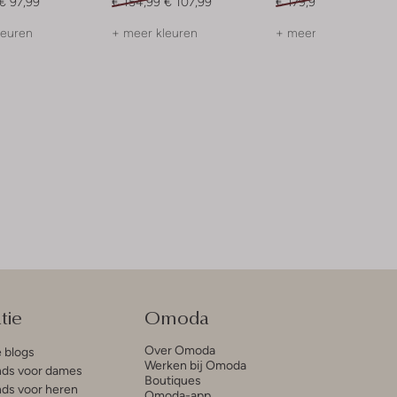
€ 97,99
€ 154,99
€ 107,99
€ 179,99
€ 89,99
leuren
+ meer kleuren
+ meer kleuren
tie
Omoda
Over Omoda
e blogs
Werken bij Omoda
ds voor dames
Boutiques
ds voor heren
Omoda-app