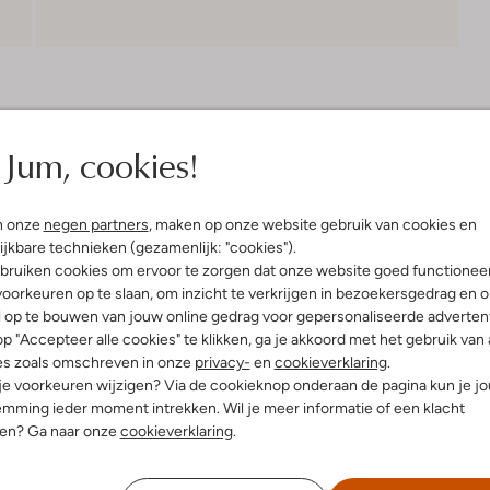
Bezorgen & retourneren
Jum, cookies!
n onze
negen partners
, maken op onze website gebruik van cookies en
elling & Pasvorm
ijkbare technieken (gezamenlijk: "cookies").
bruiken cookies om ervoor te zorgen dat onze website goed functionee
oorkeuren op te slaan, om inzicht te verkrijgen in bezoekersgedrag en 
l op te bouwen van jouw online gedrag voor gepersonaliseerde advertent
p "Accepteer alle cookies" te klikken, ga je akkoord met het gebruik van 
es zoals omschreven in onze
privacy-
en
cookieverklaring
.
 je voorkeuren wijzigen? Via de cookieknop onderaan de pagina kun je j
mming ieder moment intrekken. Wil je meer informatie of een klacht
nen? Ga naar onze
cookieverklaring
.