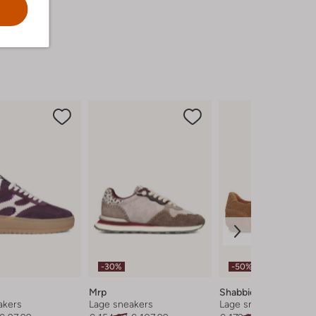
-30%
-50%
Nieuw
Mrp
Shabbies
akers
Lage sneakers
Lage sneakers