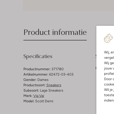
Product informatie
Wij, e
Specificaties
Samenst
vergel
Wij ge
Kleur:
Rood
jouw v
Productnummer:
371780
profie
Artikelnummer:
62472-03-403
Door o
Gender:
Dames
cooki
Productsoort:
Sneakers
Wil je
Subsoort:
Lage Sneakers
toeste
Merk:
Via Vai
indie
Model:
Scott Demi