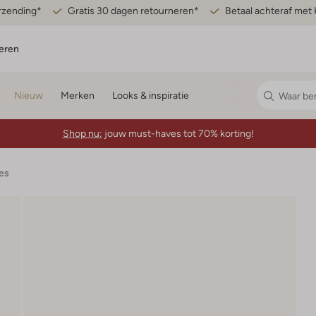
erzending*
Gratis 30 dagen retourneren*
Betaal achteraf met 
eren
Nieuw
Merken
Looks & inspiratie
Shop nu:
jouw must-haves tot 70% korting!
es