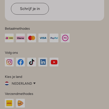
Schrijf je in
Betaalmethodes
Volg ons
Omoda
Omoda
Omoda
Omoda
Omoda
Kies je land
Instagram
Facebook
TikTok
LinkedIn
YouTube
NEDERLAND
Kies
Verzendmethodes
je
Sluit
land
Nederland