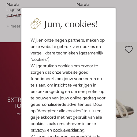
Maruti
Maruti
Lage sneakers
Lage sneakers
€ 129,99
€ 90,99
€ 129,99
€ 90,99
Jum, cookies!
+ meer kleuren
+ meer kleuren
Wij, en onze
negen partners
, maken op
onze website gebruik van cookies en
vergelijkbare technieken (gezamenlijk:
"cookies").
Wij gebruiken cookies om ervoor te
zorgen dat onze website goed
functioneert, om jouw voorkeuren op
te slaan, om inzicht te verkrijgen in
bezoekersgedrag en om een profiel op
te bouwen van jouw online gedrag voor
gepersonaliseerde advertenties. Door
op "Accepteer alle cookies" te klikken,
ga je akkoord met het gebruik van alle
cookies zoals omschreven in onze
privacy-
en
cookieverklaring
.
-50%
Wil je je voorkeuren wijzigen? Via de