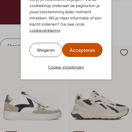
cookieknop onderaan de pagina kun je
Maruti
Lage sneakers
jouw toestemming ieder moment
€ 149,99
€ 74,99
intrekken. Wil je meer informatie of een
klacht indienen? Ga naar onze
+ meer kleuren
cookieverklaring
.
Shop hier
Accepteren
Weigeren
Cookie-instellingen