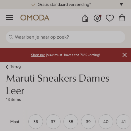
Gratis standaard verzending*
Menu
Shop nu:
jouw must-haves tot 70% korting!
Terug
Maruti
Sneakers Dames
Leer
13 items
Maat
36
37
38
39
40
41