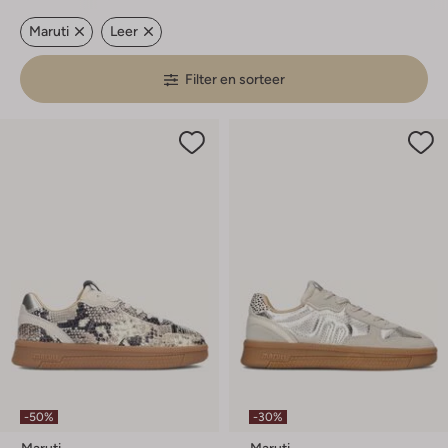
Maruti
Leer
Filter en sorteer
-50%
-30%
Maruti
Maruti