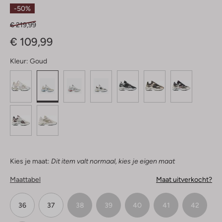
Sterren
-50%
€ 219,99
€ 109,99
Kleur:
Goud
Kies je maat:
Dit item valt normaal, kies je eigen maat
Maattabel
Maat uitverkocht?
36
37
38
39
40
41
42