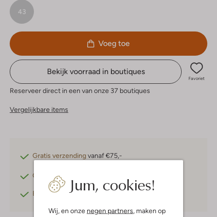
43
Voeg toe
Bekijk voorraad in boutiques
Favoriet
Reserveer direct in een van onze 37 boutiques
Vergelijkbare items
Gratis verzending
vanaf €75,-
Gratis retourneren
binnen 30 dagen*
Jum, cookies!
Betaal achteraf
met Klarna
Wij, en onze
negen partners
, maken op