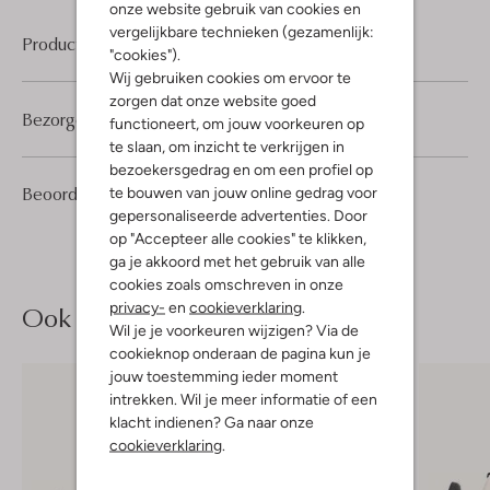
onze website gebruik van cookies en
vergelijkbare technieken (gezamenlijk:
Product informatie
"cookies").
Wij gebruiken cookies om ervoor te
zorgen dat onze website goed
Bezorgen & retourneren
functioneert, om jouw voorkeuren op
te slaan, om inzicht te verkrijgen in
bezoekersgedrag en om een profiel op
1
5
Beoordelingen
te bouwen van jouw online gedrag voor
(1)
5
/5
Sterren
gepersonaliseerde advertenties. Door
op "Accepteer alle cookies" te klikken,
ga je akkoord met het gebruik van alle
cookies zoals omschreven in onze
privacy-
en
cookieverklaring
.
Ook iets voor jou?
Wil je je voorkeuren wijzigen? Via de
cookieknop onderaan de pagina kun je
jouw toestemming ieder moment
intrekken. Wil je meer informatie of een
klacht indienen? Ga naar onze
cookieverklaring
.