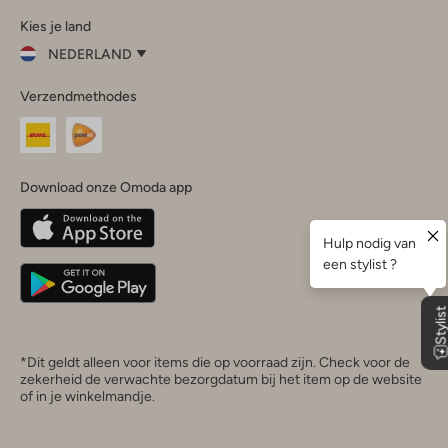
Omoda
Omoda
Omoda
Omoda
Omoda
Kies je land
Instagram
Facebook
TikTok
LinkedIn
YouTube
NEDERLAND
Kies
Verzendmethodes
je
Sluit
land
Nederland
België
(Nederlands)
Download onze Omoda app
Belgique
(Français)
Deutschland
*Dit geldt alleen voor items die op voorraad zijn. Check voor de
zekerheid de verwachte bezorgdatum bij het item op de website
of in je winkelmandje.