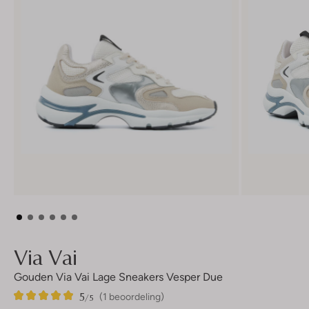
Via Vai
Gouden Via Vai Lage Sneakers Vesper Due
5
1
5
/5
(1 beoordeling)