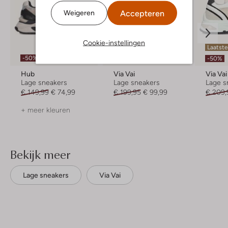
Accepteren
Weigeren
Cookie-instellingen
Laatste maten
Laatste
-50%
-50%
-50%
Hub
Via Vai
Via Vai
Lage sneakers
Lage sneakers
Lage s
€ 149,99
€ 74,99
€ 199,95
€ 99,99
€ 209,
+ meer kleuren
Bekijk meer
Lage sneakers
Via Vai