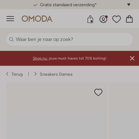
Gratis standaard verzending*
Menu
Shop nu:
jouw must-haves tot 70% korting!
Terug
Sneakers Dames