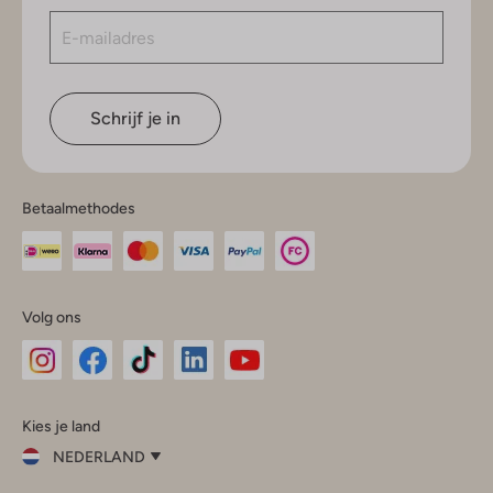
Schrijf je in
Betaalmethodes
Volg ons
Omoda
Omoda
Omoda
Omoda
Omoda
Kies je land
Instagram
Facebook
TikTok
LinkedIn
YouTube
NEDERLAND
Kies