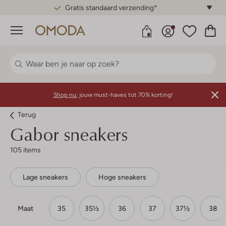
Gratis standaard verzending*
Menu
Shop nu:
jouw must-haves tot 70% korting!
Terug
Gabor sneakers
105 items
Lage sneakers
Hoge sneakers
Maat
35
35½
36
37
37½
38