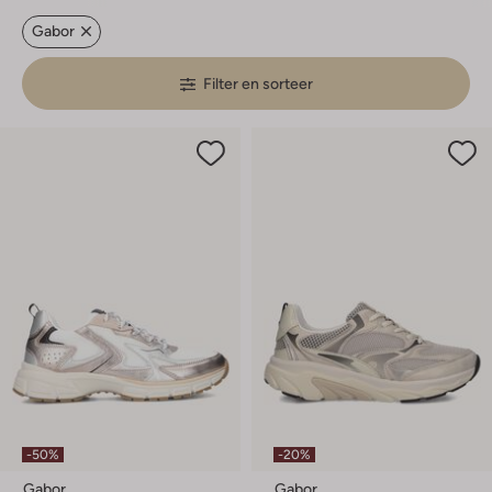
Gabor
Filter en sorteer
-50%
-20%
Gabor
Gabor