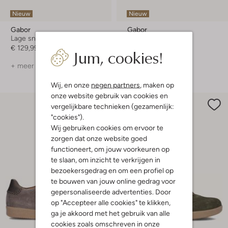
Nieuw
Nieuw
Gabor
Gabor
Lage sneakers
Lage sneakers
€ 129,99
€ 129,99
Jum, cookies!
+ meer kleuren
+ meer kleuren
Wij, en onze
negen partners
, maken op
onze website gebruik van cookies en
vergelijkbare technieken (gezamenlijk:
"cookies").
Wij gebruiken cookies om ervoor te
zorgen dat onze website goed
functioneert, om jouw voorkeuren op
te slaan, om inzicht te verkrijgen in
bezoekersgedrag en om een profiel op
te bouwen van jouw online gedrag voor
gepersonaliseerde advertenties. Door
op "Accepteer alle cookies" te klikken,
ga je akkoord met het gebruik van alle
cookies zoals omschreven in onze