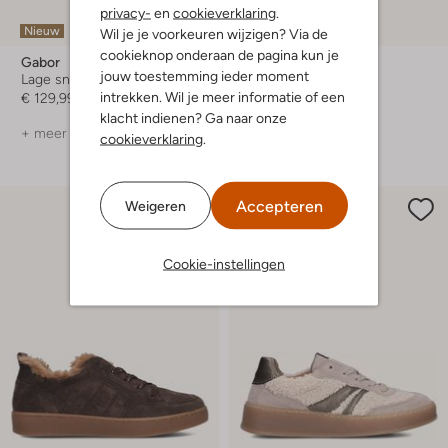
privacy-
en
cookieverklaring
.
Nieuw
Nieuw
Wil je je voorkeuren wijzigen? Via de
cookieknop onderaan de pagina kun je
Gabor
Gabor
jouw toestemming ieder moment
Lage sneakers
Lage sneakers
intrekken. Wil je meer informatie of een
€ 129,99
€ 129,99
klacht indienen? Ga naar onze
+ meer kleuren
+ meer kleuren
cookieverklaring
.
Accepteren
Weigeren
Cookie-instellingen