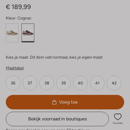
€ 189,99
Kleur:
Cognac
Kies je maat:
Dit item valt normaal, kies je eigen maat
Maattabel
36
37
38
39
40
41
42
Voeg toe
Bekijk voorraad in boutiques
Favoriet