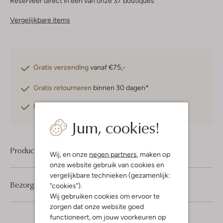
Reserveer direct in een van onze 37 boutiques
Vergelijkbare items
Gratis verzending
vanaf €75,-
Gratis retourneren
binnen 30 dagen*
Betaal achteraf
met Klarna
Jum, cookies!
Product informatie
Wij, en onze
negen partners
, maken op
onze website gebruik van cookies en
vergelijkbare technieken (gezamenlijk:
Bezorgen & retourneren
"cookies").
Wij gebruiken cookies om ervoor te
zorgen dat onze website goed
functioneert, om jouw voorkeuren op