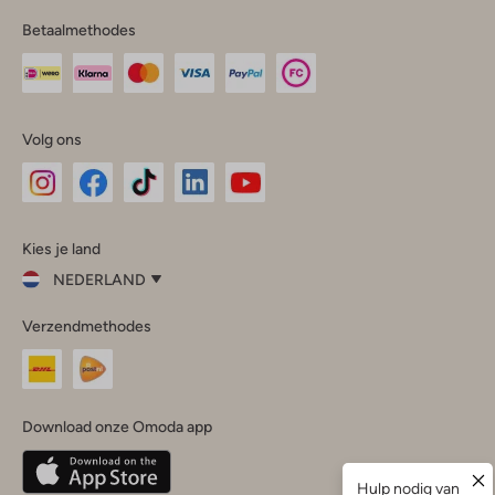
Betaalmethodes
Volg ons
Omoda
Omoda
Omoda
Omoda
Omoda
Kies je land
Instagram
Facebook
TikTok
LinkedIn
YouTube
NEDERLAND
Kies
Verzendmethodes
je
Sluit
land
Nederland
België
(Nederlands)
Download onze Omoda app
Belgique
(Français)
Deutschland