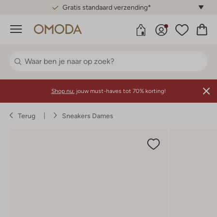
Gratis standaard verzending*
Menu
Shop nu:
jouw must-haves tot 70% korting!
Terug
Sneakers Dames