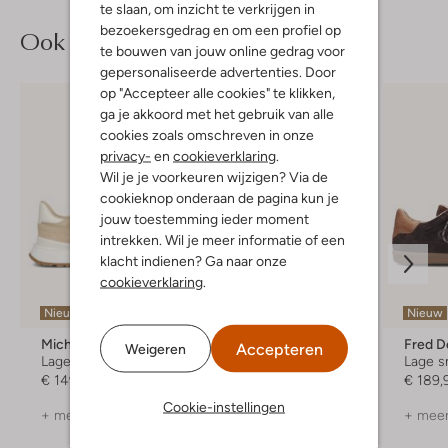
te slaan, om inzicht te verkrijgen in
bezoekersgedrag en om een profiel op
Ook iets voor jou?
te bouwen van jouw online gedrag voor
gepersonaliseerde advertenties. Door
op "Accepteer alle cookies" te klikken,
ga je akkoord met het gebruik van alle
cookies zoals omschreven in onze
privacy-
en
cookieverklaring
.
Wil je je voorkeuren wijzigen? Via de
cookieknop onderaan de pagina kun je
jouw toestemming ieder moment
intrekken. Wil je meer informatie of een
klacht indienen? Ga naar onze
cookieverklaring
.
Nieuw
Nieuw
Nieuw
Michael Kors
New Balance
Accepteren
Weigeren
Lage sneakers
Lage sneakers
Lage s
€ 149,99
€ 189,99
€ 189,
Cookie-instellingen
+ meer kleuren
+ meer kleuren
+ meer