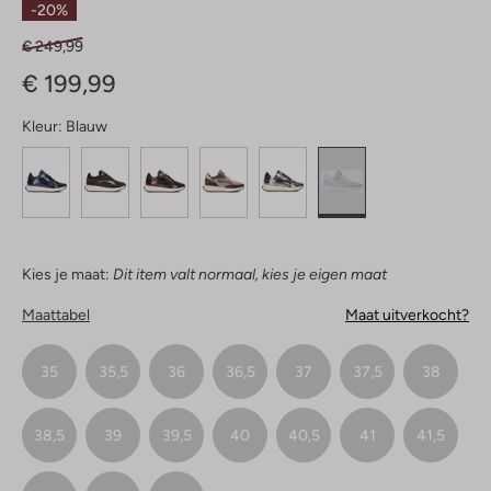
-20%
€ 249,99
€ 199,99
Kleur:
Blauw
Kies je maat:
Dit item valt normaal, kies je eigen maat
Maattabel
Maat uitverkocht?
35
35,5
36
36,5
37
37,5
38
38,5
39
39,5
40
40,5
41
41,5