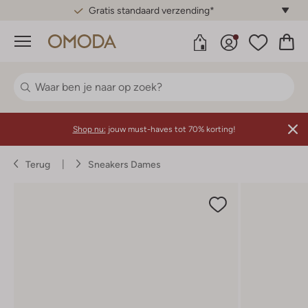
Gratis standaard verzending*
Menu
Shop nu:
jouw must-haves tot 70% korting!
Terug
Sneakers Dames