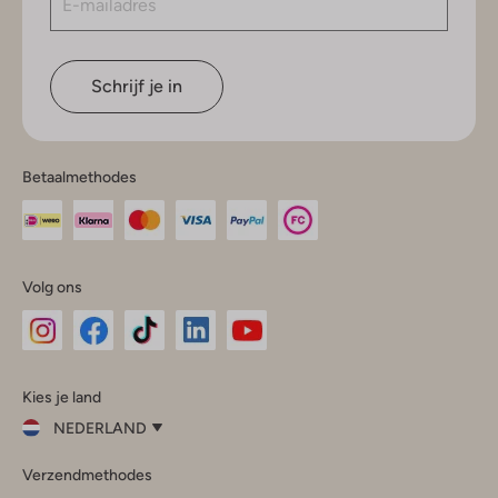
Schrijf je in
Betaalmethodes
Volg ons
Omoda
Omoda
Omoda
Omoda
Omoda
Kies je land
Instagram
Facebook
TikTok
LinkedIn
YouTube
NEDERLAND
Kies
Verzendmethodes
je
Sluit