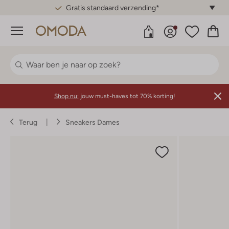
Gratis standaard verzending*
Menu
Shop nu:
jouw must-haves tot 70% korting!
Terug
Sneakers Dames