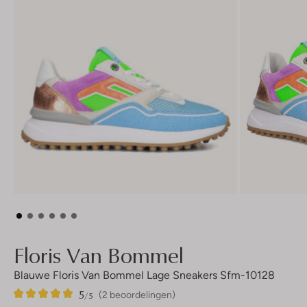
Floris Van Bommel
Blauwe Floris Van Bommel Lage Sneakers Sfm-10128
5
2
5
/5
(2 beoordelingen)