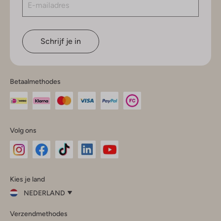
Schrijf je in
Betaalmethodes
Volg ons
Omoda
Omoda
Omoda
Omoda
Omoda
Kies je land
Instagram
Facebook
TikTok
LinkedIn
YouTube
NEDERLAND
Kies
Verzendmethodes
je
Sluit