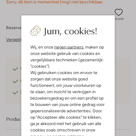
Sorry, dit item is momenteel (nog) niet beschikbaar.
Favoriet
Jum, cookies!
Reserveer direct in een van onze 37 boutiques
Vergelijkbare items
Wij, en onze
negen partners
, maken op
onze website gebruik van cookies en
vergelijkbare technieken (gezamenlijk:
"cookies").
Gratis verzending
vanaf €75,-
Wij gebruiken cookies om ervoor te
zorgen dat onze website goed
Gratis retourneren
binnen 30 dagen*
functioneert, om jouw voorkeuren op
te slaan, om inzicht te verkrijgen in
Betaal achteraf
met Klarna
bezoekersgedrag en om een profiel op
te bouwen van jouw online gedrag voor
gepersonaliseerde advertenties. Door
op "Accepteer alle cookies" te klikken,
Product informatie
ga je akkoord met het gebruik van alle
cookies zoals omschreven in onze