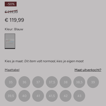
Sterren
-50%
€ 239,99
€ 119,99
Kleur:
Blauw
Kies je maat:
Dit item valt normaal, kies je eigen maat
Maattabel
Maat uitverkocht?
35
36
37
37,5
38
38,5
39
39,5
40
41
41,5
42
43