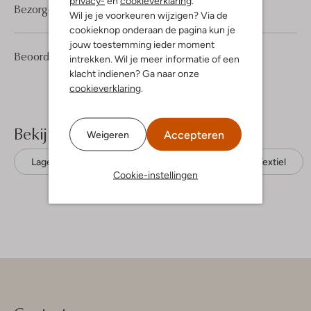
privacy-
en
cookieverklaring
.
Bezorgen & retourneren
Wil je je voorkeuren wijzigen? Via de
cookieknop onderaan de pagina kun je
jouw toestemming ieder moment
2
5
Beoordelingen
(2)
5
intrekken. Wil je meer informatie of een
/5
Sterren
klacht indienen? Ga naar onze
cookieverklaring
.
Bekijk meer
Accepteren
Weigeren
Lage sneakers
Floris Van Bommel
Textiel
Cookie-instellingen