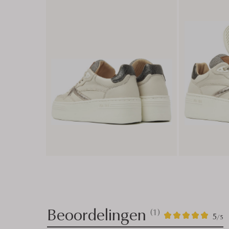
Beoordelingen
(1)
1
5
5
/5