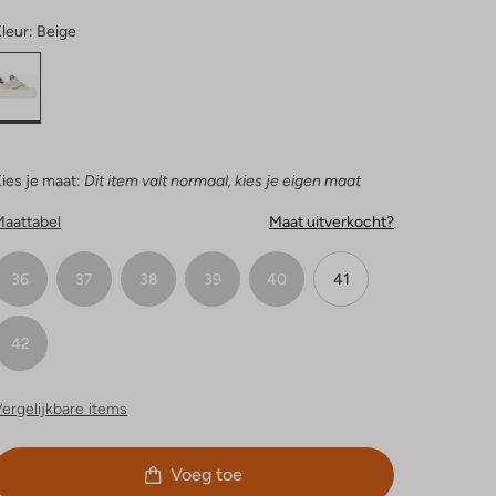
leur:
Beige
ies je maat:
Dit item valt normaal, kies je eigen maat
Maattabel
Maat uitverkocht?
36
37
38
39
40
41
42
ergelijkbare items
Voeg toe