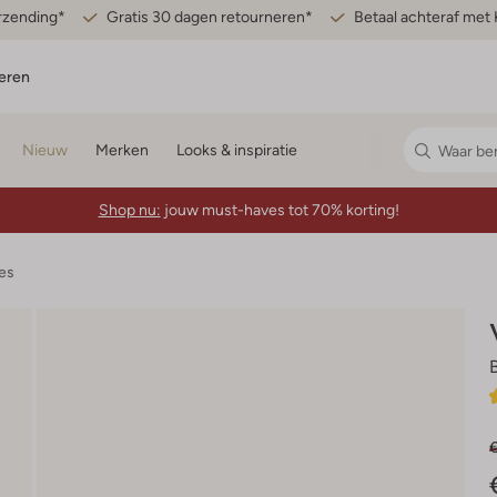
erzending*
Gratis 30 dagen retourneren*
Betaal achteraf met 
eren
Nieuw
Merken
Looks & inspiratie
Shop nu:
jouw must-haves tot 70% korting!
es
€