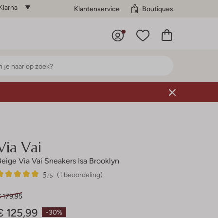
Klarna
Klantenservice
Boutiques
Via Vai
Beige Via Vai Sneakers Isa Brooklyn
5
1
5
/5
(1 beoordeling)
Sterren
 179,95
€ 125,99
-30%