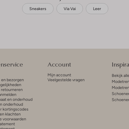
Sneakers
Via Vai
Leer
enservice
Account
Inspira
Mijn account
Bekijk all
n en bezorgen
Veelgestelde vragen
Modetren
gelijkheden
Modetren
n retourneren
Schoenen
anmelden
aat en onderhoud
Schoenen
en onderhoud
r kortingscodes
en klachten
e voorwaarden
tatement
atement