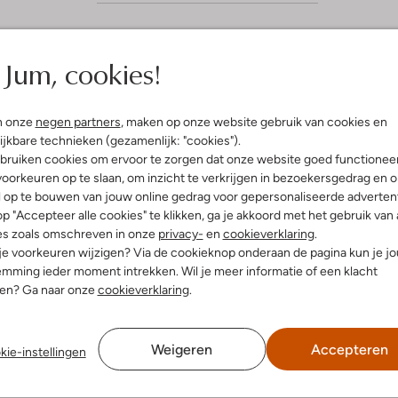
Jum, cookies!
n onze
negen partners
, maken op onze website gebruik van cookies en
ijkbare technieken (gezamenlijk: "cookies").
bruiken cookies om ervoor te zorgen dat onze website goed functionee
oorkeuren op te slaan, om inzicht te verkrijgen in bezoekersgedrag en 
l op te bouwen van jouw online gedrag voor gepersonaliseerde advertent
p "Accepteer alle cookies" te klikken, ga je akkoord met het gebruik van 
es zoals omschreven in onze
privacy-
en
cookieverklaring
.
 je voorkeuren wijzigen? Via de cookieknop onderaan de pagina kun je j
mming ieder moment intrekken. Wil je meer informatie of een klacht
nen? Ga naar onze
cookieverklaring
.
Weigeren
Accepteren
kie-instellingen