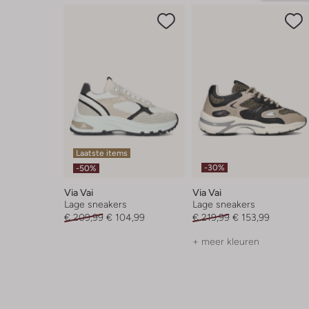
Laatste items
-30%
-50%
Via Vai
Via Vai
Lage sneakers
Lage sneakers
€ 209,99
€ 104,99
€ 219,99
€ 153,99
+ meer kleuren