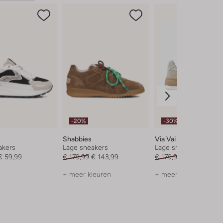
-20%
-30%
Shabbies
Via Vai
akers
Lage sneakers
Lage sneakers
€ 59,99
€ 179,99
€ 143,99
€ 179,99
€ 125,99
+ meer kleuren
+ meer kleuren