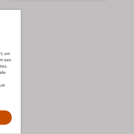
rt, om
om een
ies.
alle
ouw