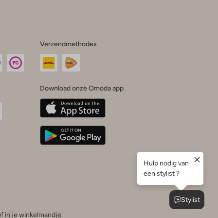
Verzendmethodes
Download onze Omoda app
oda
n
uTube
f in je winkelmandje.