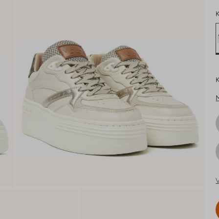
K
K
V