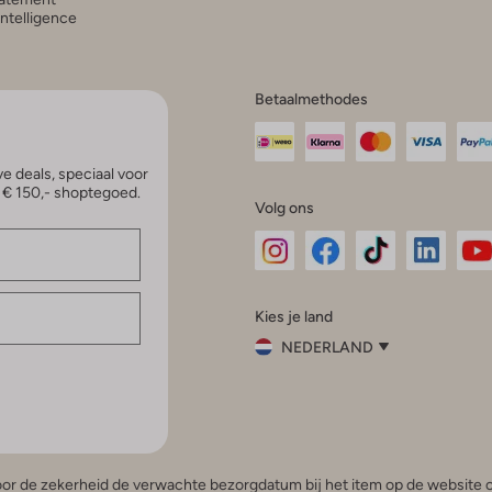
 Intelligence
Betaalmethodes
e deals, speciaal voor
p € 150,- shoptegoed.
Volg ons
Omoda
Omoda
Omoda
Omoda
Om
Kies je land
Instagram
Facebook
TikTok
LinkedI
Yo
NEDERLAND
Kies
je
Sluit
land
Nederland
België
(Nederlands)
 voor de zekerheid de verwachte bezorgdatum bij het item op de website o