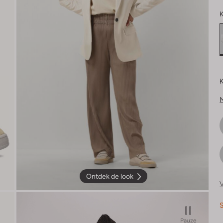
K
K
Ontdek de look
V
S
Pauze