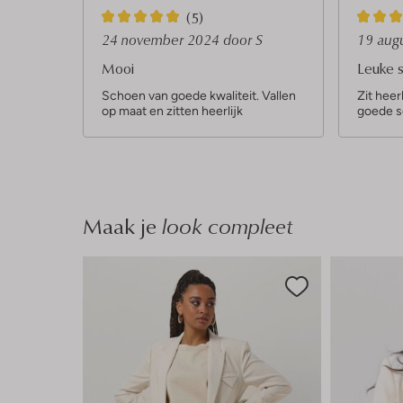
5
5
(5)
S
S
24 november 2024
door S
19 aug
t
t
Mooi
Leuke 
e
e
Schoen van goede kwaliteit. Vallen
Zit heerl
op maat en zitten heerlijk
goede s
r
r
r
r
e
e
n
n
Maak je
look compleet