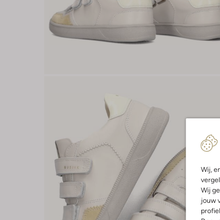
Wij, e
vergel
Wij ge
jouw v
profie