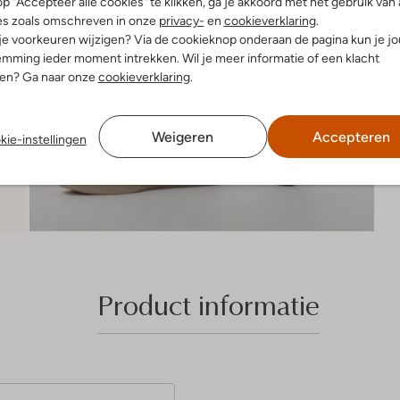
p "Accepteer alle cookies" te klikken, ga je akkoord met het gebruik van 
es zoals omschreven in onze
privacy-
en
cookieverklaring
.
 je voorkeuren wijzigen? Via de cookieknop onderaan de pagina kun je j
mming ieder moment intrekken. Wil je meer informatie of een klacht
nen? Ga naar onze
cookieverklaring
.
Weigeren
Accepteren
kie-instellingen
Product informatie