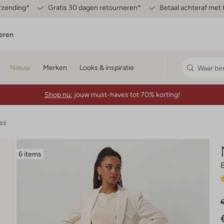
erzending*
Gratis 30 dagen retourneren*
Betaal achteraf met 
eren
Nieuw
Merken
Looks & inspiratie
Shop nu:
jouw must-haves tot 70% korting!
es
6 items