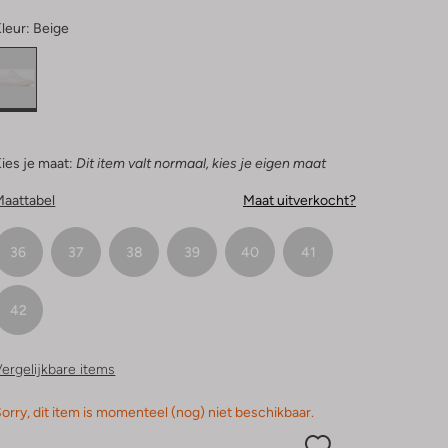
leur:
Beige
ies je maat:
Dit item valt normaal, kies je eigen maat
Maattabel
Maat uitverkocht?
36
37
38
39
40
41
42
ergelijkbare items
orry, dit item is momenteel (nog) niet beschikbaar.