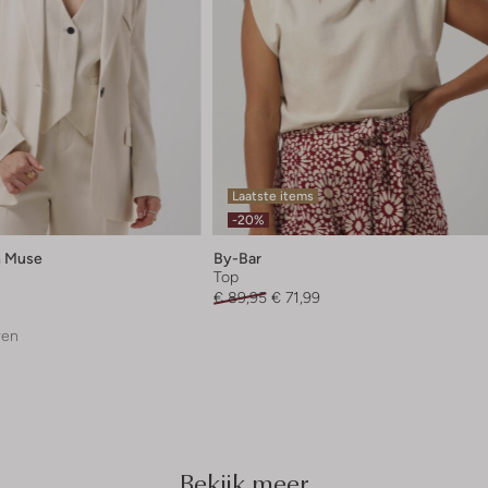
Laatste items
-20%
 Muse
By-Bar
Top
€ 89,95
€ 71,99
ren
Bekijk meer