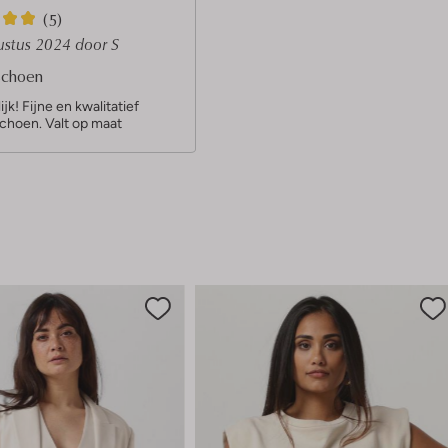
(5)
ustus 2024
door S
schoen
ijk! Fijne en kwalitatief
choen. Valt op maat