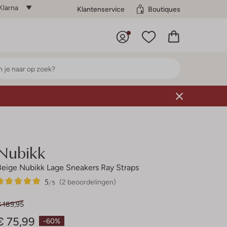
Klarna
Klantenservice
Boutiques
Nubikk
Beige Nubikk Lage Sneakers Ray Straps
5
2
5
/5
(2 beoordelingen)
Sterren
€ 189,95
€ 75,99
-60%