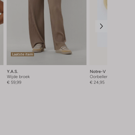
Laatste item
Y.a.s.
Notre-V
Wijde broek
Oorbellen
€ 59,99
€ 24,95