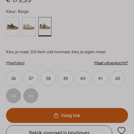
Kleur:
Beige
Kies je maat:
Dit item valt normaal, kies je eigen maat
Maattabel
Maat uitverkocht?
36
37
38
39
40
41
42
43
44
Voeg toe
Bekijk voorraad in boutiques