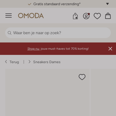
Gratis standaard verzending*
Menu
Shop nu:
jouw must-haves tot 70% korting!
Terug
Sneakers Dames