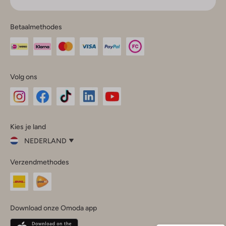
Betaalmethodes
Volg ons
Omoda
Omoda
Omoda
Omoda
Omoda
Kies je land
Instagram
Facebook
TikTok
LinkedIn
YouTube
NEDERLAND
Kies
Verzendmethodes
je
Sluit
land
Nederland
België
(Nederlands)
Download onze Omoda app
Belgique
(Français)