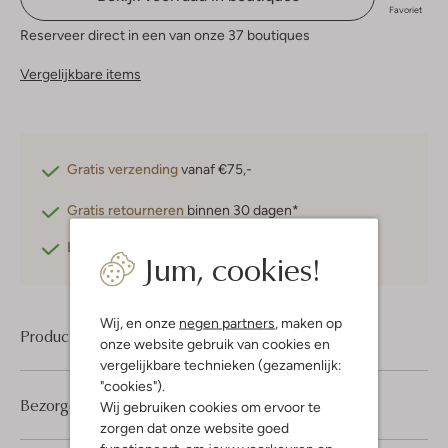
Favoriet
Reserveer direct in een van onze 37 boutiques
Vergelijkbare items
Gratis verzending
vanaf €75,-
Gratis retourneren
binnen 30 dagen*
Betaal achteraf
met Klarna
Jum, cookies!
Wij, en onze
negen partners
, maken op
Product informatie
onze website gebruik van cookies en
vergelijkbare technieken (gezamenlijk:
"cookies").
Bezorgen & retourneren
Wij gebruiken cookies om ervoor te
zorgen dat onze website goed