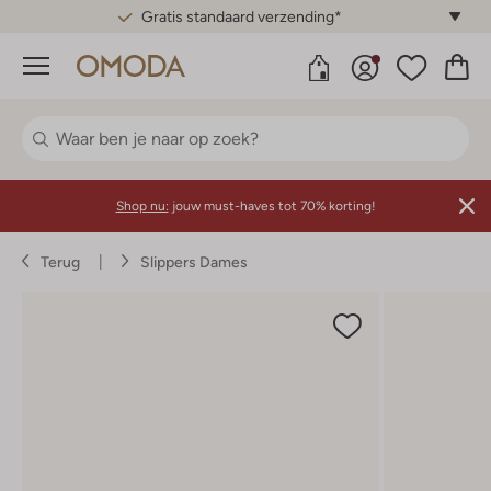
Gratis standaard verzending*
Menu
Shop nu:
jouw must-haves tot 70% korting!
Terug
Slippers Dames