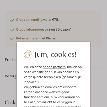
Gratis verzending
vanaf €75,-
Gratis retourneren
binnen 30 dagen*
Betaal achteraf
met Klarna
Jum, cookies!
Product informatie
Wij, en onze
negen partners
, maken op
onze website gebruik van cookies en
Bezorgen & retourneren
vergelijkbare technieken (gezamenlijk:
"cookies").
Wij gebruiken cookies om ervoor te
zorgen dat onze website goed
functioneert, om jouw voorkeuren op
Ook iets voor jou?
te slaan, om inzicht te verkrijgen in
bezoekersgedrag en om een profiel op