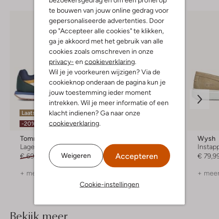
te bouwen van jouw online gedrag voor
gepersonaliseerde advertenties. Door
op "Accepteer alle cookies" te klikken,
ga je akkoord met het gebruik van alle
cookies zoals omschreven in onze
privacy-
en
cookieverklaring
.
Wil je je voorkeuren wijzigen? Via de
cookieknop onderaan de pagina kun je
jouw toestemming ieder moment
intrekken. Wil je meer informatie of een
klacht indienen? Ga naar onze
Laatste items
Laatste maten
cookieverklaring
.
-20%
-50%
Tommy Hilfiger
Notre-V
Wysh
Lage sneakers
Teenslippers
Instap
Accepteren
Weigeren
€ 69,95
€ 55,99
€ 69,95
€ 34,99
€ 79,9
+ meer kleuren
+ meer
Cookie-instellingen
Bekijk meer