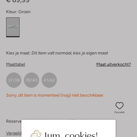
Kleur:
Groen
Kies je maat:
Dit item valt normaal, kies je eigen maat
Maattabel
Maat uitverkocht?
37/38
39/40
41/42
Sorry, dit item is momenteel (nog) niet beschikbaar.
Favoriet
Reserveer direct in een van onze 37 boutiques
Jum, cookies!
Vergelijkbare items