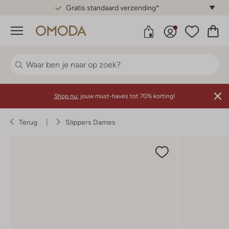
Gratis standaard verzending*
Menu
Shop nu:
jouw must-haves tot 70% korting!
Terug
Slippers Dames