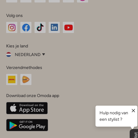
Volg ons
Omoda
Omoda
Omoda
Omoda
Omoda
Kies je land
Instagram
Facebook
TikTok
LinkedIn
YouTube
NEDERLAND
Kies
Verzendmethodes
je
Sluit
land
Nederland
België
(Nederlands)
Download onze Omoda app
Belgique
(Français)
Deutschland