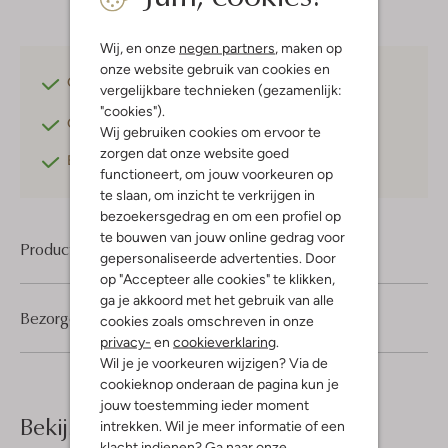
Wij, en onze
negen partners
, maken op
onze website gebruik van cookies en
Gratis verzending
vanaf €75,-
vergelijkbare technieken (gezamenlijk:
"cookies").
Gratis retourneren
binnen 30 dagen*
Wij gebruiken cookies om ervoor te
zorgen dat onze website goed
Betaal achteraf
met Klarna
functioneert, om jouw voorkeuren op
te slaan, om inzicht te verkrijgen in
bezoekersgedrag en om een profiel op
te bouwen van jouw online gedrag voor
Product informatie
gepersonaliseerde advertenties. Door
op "Accepteer alle cookies" te klikken,
ga je akkoord met het gebruik van alle
Bezorgen & retourneren
cookies zoals omschreven in onze
privacy-
en
cookieverklaring
.
Wil je je voorkeuren wijzigen? Via de
cookieknop onderaan de pagina kun je
jouw toestemming ieder moment
Bekijk meer
intrekken. Wil je meer informatie of een
klacht indienen? Ga naar onze