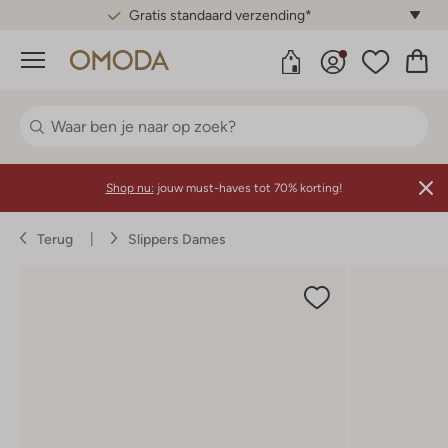
Gratis standaard verzending*
Menu
Shop nu:
jouw must-haves tot 70% korting!
Terug
Slippers Dames