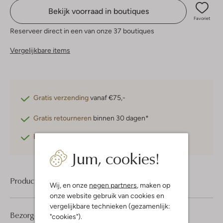
Bekijk voorraad in boutiques
Favoriet
Reserveer direct in een van onze 37 boutiques
Vergelijkbare items
Gratis verzending
vanaf €75,-
Gratis retourneren
binnen 30 dagen*
Betaal achteraf
met Klarna
Jum, cookies!
Product informatie
Wij, en onze
negen partners
, maken op
onze website gebruik van cookies en
vergelijkbare technieken (gezamenlijk:
Bezorgen & retourneren
"cookies").