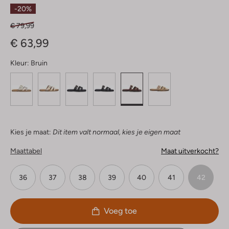
Ster
-20%
€ 79,99
€ 63,99
Kleur:
Bruin
Kies je maat:
Dit item valt normaal, kies je eigen maat
Maattabel
Maat uitverkocht?
36
37
38
39
40
41
42
Voeg toe