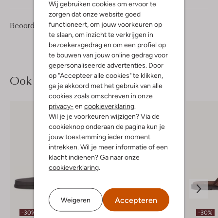
Wij gebruiken cookies om ervoor te
zorgen dat onze website goed
1
1
Beoordelingen
functioneert, om jouw voorkeuren op
(1)
1
/5
Ster
te slaan, om inzicht te verkrijgen in
bezoekersgedrag en om een profiel op
te bouwen van jouw online gedrag voor
gepersonaliseerde advertenties. Door
op "Accepteer alle cookies" te klikken,
Ook iets voor jou?
ga je akkoord met het gebruik van alle
cookies zoals omschreven in onze
privacy-
en
cookieverklaring
.
Wil je je voorkeuren wijzigen? Via de
cookieknop onderaan de pagina kun je
jouw toestemming ieder moment
intrekken. Wil je meer informatie of een
klacht indienen? Ga naar onze
cookieverklaring
.
Accepteren
Weigeren
-30%
-50%
-30%