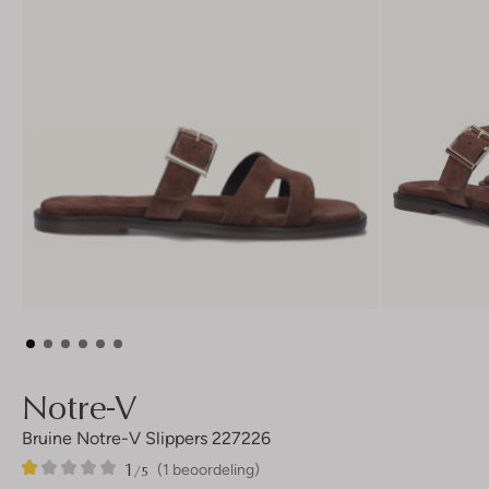
Notre-V
Bruine Notre-V Slippers 227226
1
1
1
/5
(1 beoordeling)