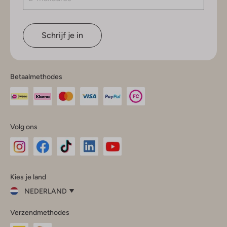
Schrijf je in
Betaalmethodes
Volg ons
Omoda
Omoda
Omoda
Omoda
Omoda
Kies je land
Instagram
Facebook
TikTok
LinkedIn
YouTube
NEDERLAND
Kies
Verzendmethodes
je
Sluit
land