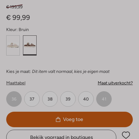
€ 199,99
€ 99,99
Kleur:
Bruin
Kies je maat:
Dit item valt normaal, kies je eigen maat
Maattabel
Maat uitverkocht?
36
37
38
39
40
41
Voeg toe
Bekijk voorraad in boutiques