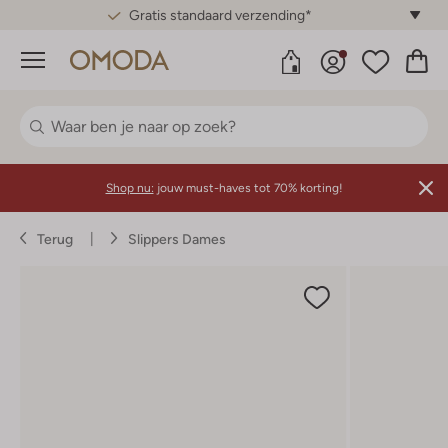
Gratis standaard verzending*
Menu
Shop nu:
jouw must-haves tot 70% korting!
Terug
Slippers Dames