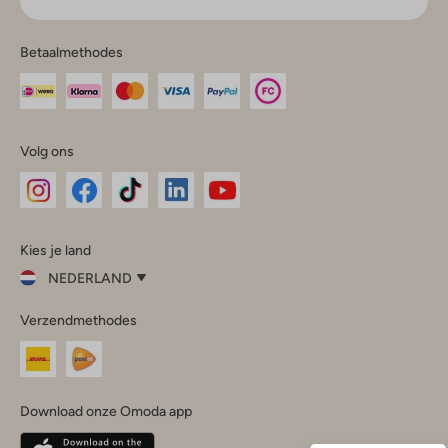
Betaalmethodes
Volg ons
Omoda
Omoda
Omoda
Omoda
Omoda
Kies je land
Instagram
Facebook
TikTok
LinkedIn
YouTube
NEDERLAND
Kies
Verzendmethodes
je
Sluit
land
Nederland
België
(Nederlands)
Download onze Omoda app
Belgique
(Français)