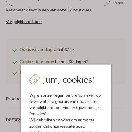
Favoriet
Reserveer direct in een van onze 37 boutiques
Vergelijkbare items
Gratis verzending
vanaf €75,-
Gratis retourneren
binnen 30 dagen*
Betaal achteraf
met Klarna
Jum, cookies!
Wij, en onze
negen partners
, maken op
Product informatie
onze website gebruik van cookies en
vergelijkbare technieken (gezamenlijk:
"cookies").
Bezorgen & retourneren
Wij gebruiken cookies om ervoor te
zorgen dat onze website goed