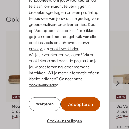
functioneert, om jouw voorkeuren op
te slaan, om inzicht te verkrijgen in
bezoekersgedrag en om een profiel op
Ook iets voor jou?
te bouwen van jouw online gedrag voor
gepersonaliseerde advertenties. Door
op "Accepteer alle cookies" te klikken,
ga je akkoord met het gebruik van alle
cookies zoals omschreven in onze
privacy-
en
cookieverklaring
.
Wil je je voorkeuren wijzigen? Via de
cookieknop onderaan de pagina kun je
jouw toestemming ieder moment
intrekken. Wil je meer informatie of een
klacht indienen? Ga naar onze
cookieverklaring
.
-30%
-20%
-10%
Accepteren
Weigeren
Mou
Ayana
Via Vai
Slippers
Slippers
Slippe
€ 199,99
€ 139,99
€ 99,99
€ 79,99
€ 129,
Cookie-instellingen
+ meer kleuren
+ meer