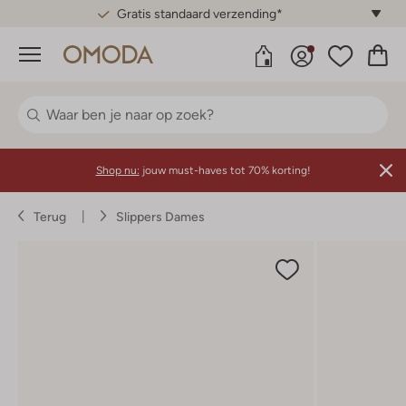
Gratis standaard verzending*
Menu
Shop nu:
jouw must-haves tot 70% korting!
Terug
Slippers Dames