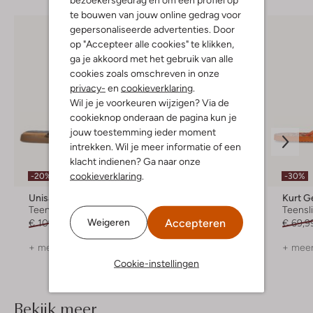
te bouwen van jouw online gedrag voor
gepersonaliseerde advertenties. Door
op "Accepteer alle cookies" te klikken,
ga je akkoord met het gebruik van alle
cookies zoals omschreven in onze
privacy-
en
cookieverklaring
.
Wil je je voorkeuren wijzigen? Via de
cookieknop onderaan de pagina kun je
jouw toestemming ieder moment
intrekken. Wil je meer informatie of een
klacht indienen? Ga naar onze
cookieverklaring
.
-20%
-50%
-30%
Unisa
Notre-V
Kurt G
Teenslippers
Slippers
Teensl
Accepteren
Weigeren
€ 109,99
€ 87,99
€ 89,99
€ 44,99
€ 69,9
+ meer kleuren
+ meer kleuren
+ meer
Cookie-instellingen
Bekijk meer