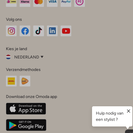
Volg ons
Omoda
Omoda
Omoda
Omoda
Omoda
Kies je land
Instagram
Facebook
TikTok
LinkedIn
YouTube
NEDERLAND
Kies
Verzendmethodes
je
Sluit
land
Nederland
België
(Nederlands)
Download onze Omoda app
Belgique
(Français)
Deutschland