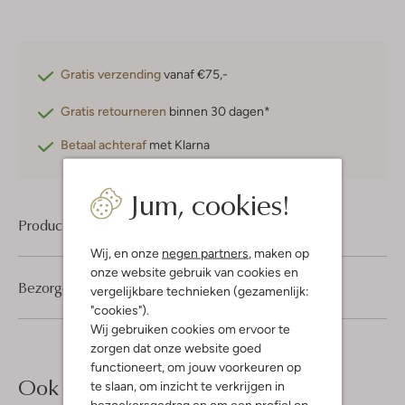
Gratis verzending
vanaf €75,-
Gratis retourneren
binnen 30 dagen*
Betaal achteraf
met Klarna
Jum, cookies!
Product informatie
Wij, en onze
negen partners
, maken op
onze website gebruik van cookies en
Bezorgen & retourneren
vergelijkbare technieken (gezamenlijk:
"cookies").
Wij gebruiken cookies om ervoor te
zorgen dat onze website goed
functioneert, om jouw voorkeuren op
Ook iets voor jou?
te slaan, om inzicht te verkrijgen in
bezoekersgedrag en om een profiel op