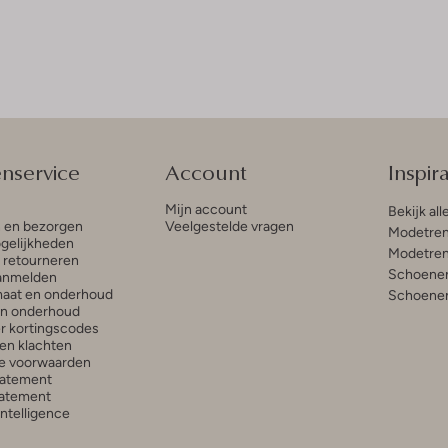
enservice
Account
Inspira
Mijn account
Bekijk all
n en bezorgen
Veelgestelde vragen
Modetren
gelijkheden
Modetren
n retourneren
Schoenen
anmelden
aat en onderhoud
Schoenen
en onderhoud
r kortingscodes
en klachten
e voorwaarden
tatement
atement
 Intelligence