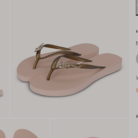
K
V
S
R