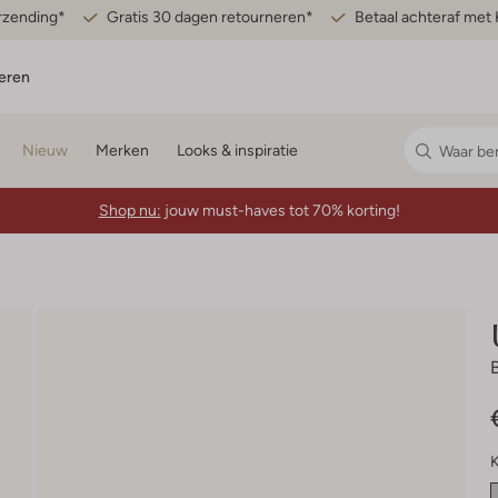
erzending*
Gratis 30 dagen retourneren*
Betaal achteraf met 
eren
Nieuw
Merken
Looks & inspiratie
Shop nu:
jouw must-haves tot 70% korting!
K