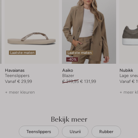
Laatste maten
Laatste maten
-40%
Havaianas
Aaiko
Nubikk
Teenslippers
Blazer
Lage sne
Vanaf
€ 29,99
€ 219,95
€ 131,99
Vanaf
€ 
+ meer kleuren
+ meer k
Bekijk meer
Teenslippers
Uzurii
Rubber