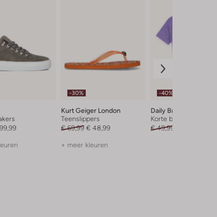
-30%
-40%
Kurt Geiger London
Daily Brat
akers
Teenslippers
Korte broek
199,99
€ 69,99
€ 48,99
€ 49,99
€ 29,99
leuren
+ meer kleuren