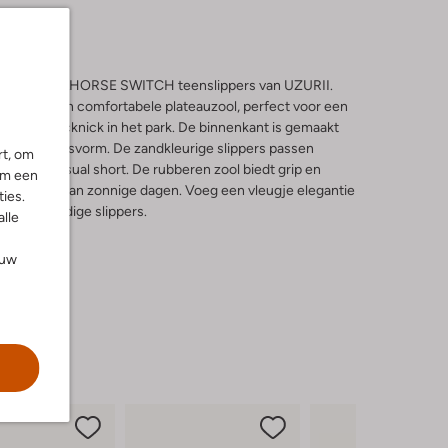
 in met de SEAHORSE SWITCH teenslippers van UZURII.
neus en een comfortabele plateauzool, perfect voor een
zellige picknick in het park. De binnenkant is gemaakt
een fijne pasvorm. De zandkleurige slippers passen
rt, om
k of een casual short. De rubberen zool biedt grip en
om een
unt genieten van zonnige dagen. Voeg een vleugje elegantie
ies.
ze veelzijdige slippers.
alle
ouw