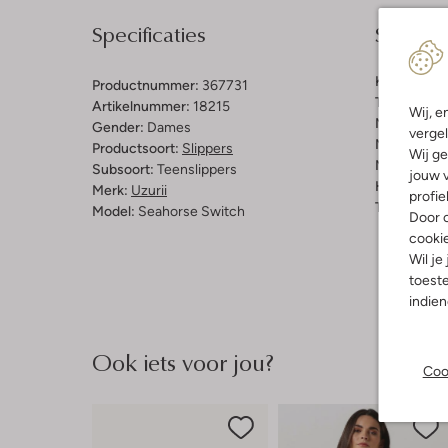
Specificaties
Samenst
Kleur:
Beig
Productnummer:
367731
Trends:
Met
Artikelnummer:
18215
Wij, e
Materiaal b
Gender:
Dames
vergel
Materiaal b
Productsoort:
Slippers
Wij ge
Materiaal zo
Subsoort:
Teenslippers
jouw v
Hakvorm:
P
Merk:
Uzurii
profie
Type neus:
Model:
Seahorse Switch
Door o
cooki
Wil je
toeste
indie
Ook iets voor jou?
Coo