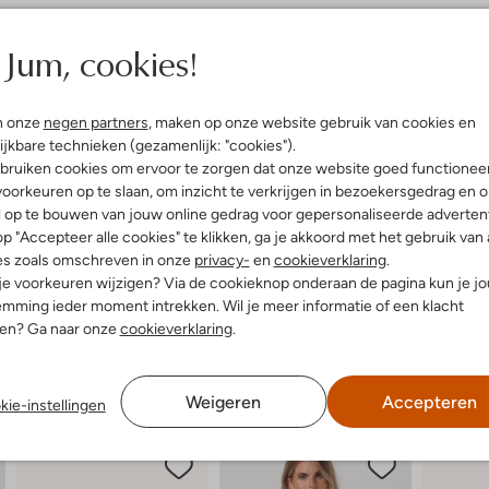
elling & Pasvorm
Omschrijving
Jum, cookies!
e
Stap stijlvol de lente en zomer
allic
Deze slippers hebben een ronde 
n onze
negen partners
, maken op onze website gebruik van cookies en
uitenkant:
Rubber
ontspannen dagje strand of een ge
ijkbare technieken (gezamenlijk: "cookies").
innenkant:
Rubber
van zacht rubber, wat zorgt voor 
bruiken cookies om ervoor te zorgen dat onze website goed functionee
ol:
Rubber
perfect bij een luchtige zomerjur
oorkeuren op te slaan, om inzicht te verkrijgen in bezoekersgedrag en 
lateauzool
stabiliteit, zodat je zorgeloos k
l op te bouwen van jouw online gedrag voor gepersonaliseerde advertent
Ronde Neus
toe aan je zomergarderobe met de
p "Accepteer alle cookies" te klikken, ga je akkoord met het gebruik van 
es zoals omschreven in onze
privacy-
en
cookieverklaring
.
 je voorkeuren wijzigen? Via de cookieknop onderaan de pagina kun je j
mming ieder moment intrekken. Wil je meer informatie of een klacht
nen? Ga naar onze
cookieverklaring
.
Weigeren
Accepteren
kie-instellingen