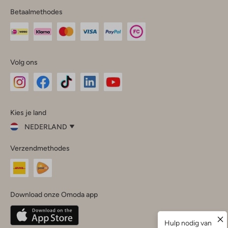
Betaalmethodes
Volg ons
Omoda
Omoda
Omoda
Omoda
Omoda
Kies je land
Instagram
Facebook
TikTok
LinkedIn
YouTube
NEDERLAND
Kies
Verzendmethodes
je
Sluit
land
Nederland
België
(Nederlands)
Download onze Omoda app
Belgique
(Français)
Deutschland