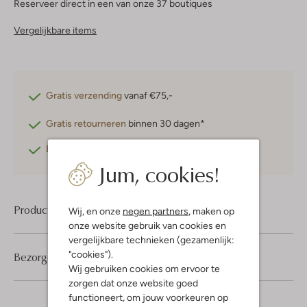
Reserveer direct in een van onze 37 boutiques
Vergelijkbare items
Gratis verzending
vanaf €75,-
Gratis retourneren
binnen 30 dagen*
Betaal achteraf
met Klarna
Jum, cookies!
Product informatie
Wij, en onze
negen partners
, maken op
onze website gebruik van cookies en
vergelijkbare technieken (gezamenlijk:
"cookies").
Bezorgen & retourneren
Wij gebruiken cookies om ervoor te
zorgen dat onze website goed
functioneert, om jouw voorkeuren op