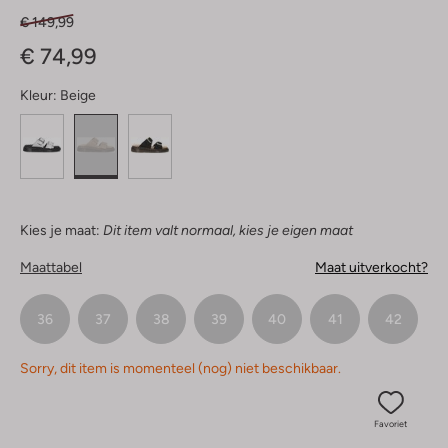
€ 149,99
€ 74,99
Kleur:
Beige
Kies je maat:
Dit item valt normaal, kies je eigen maat
Maattabel
Maat uitverkocht?
36
37
38
39
40
41
42
Sorry, dit item is momenteel (nog) niet beschikbaar.
Favoriet