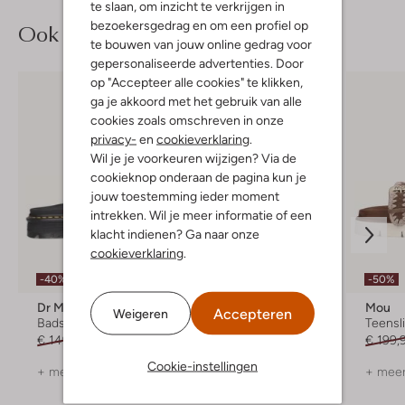
te slaan, om inzicht te verkrijgen in
bezoekersgedrag en om een profiel op
Ook iets voor jou?
te bouwen van jouw online gedrag voor
gepersonaliseerde advertenties. Door
op "Accepteer alle cookies" te klikken,
ga je akkoord met het gebruik van alle
cookies zoals omschreven in onze
privacy-
en
cookieverklaring
.
Wil je je voorkeuren wijzigen? Via de
cookieknop onderaan de pagina kun je
jouw toestemming ieder moment
intrekken. Wil je meer informatie of een
klacht indienen? Ga naar onze
cookieverklaring
.
-40%
-30%
-50%
Dr Martens
Scholl
Mou
Accepteren
Weigeren
Badslippers
Slippers
Teensl
€ 149,99
€ 89,99
€ 89,95
€ 62,99
€ 199,
Cookie-instellingen
+ meer kleuren
+ meer kleuren
+ meer