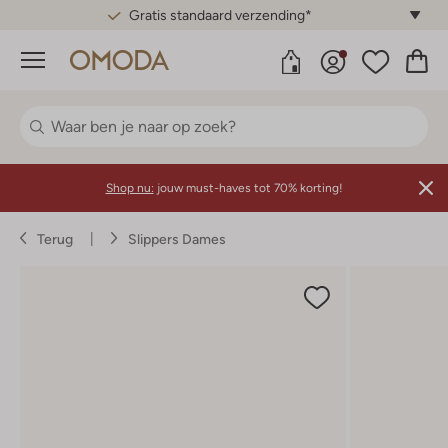
Gratis standaard verzending*
Menu
Shop nu:
jouw must-haves tot 70% korting!
Terug
Slippers Dames