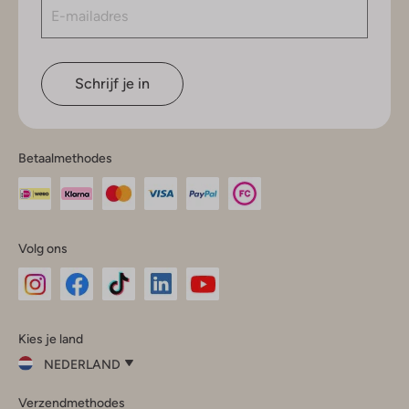
Schrijf je in
Betaalmethodes
Volg ons
Omoda
Omoda
Omoda
Omoda
Omoda
Kies je land
Instagram
Facebook
TikTok
LinkedIn
YouTube
NEDERLAND
Kies
Verzendmethodes
je