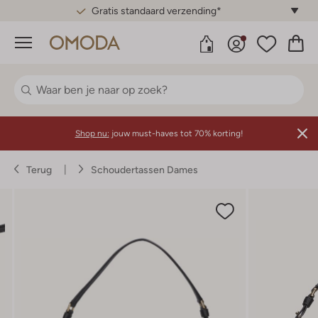
Gratis standaard verzending*
Menu
Shop nu:
jouw must-haves tot 70% korting!
Terug
Schoudertassen Dames