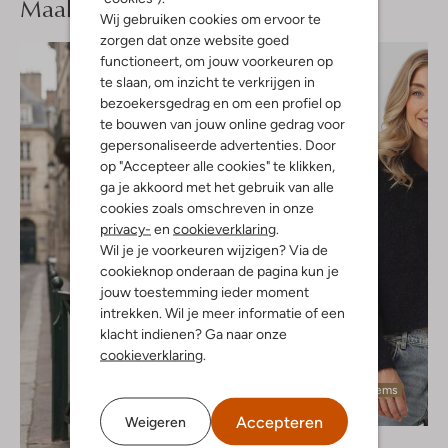
Maak je
look compleet
Wij gebruiken cookies om ervoor te
zorgen dat onze website goed
functioneert, om jouw voorkeuren op
te slaan, om inzicht te verkrijgen in
bezoekersgedrag en om een profiel op
te bouwen van jouw online gedrag voor
gepersonaliseerde advertenties. Door
op "Accepteer alle cookies" te klikken,
ga je akkoord met het gebruik van alle
cookies zoals omschreven in onze
privacy-
en
cookieverklaring
.
Wil je je voorkeuren wijzigen? Via de
cookieknop onderaan de pagina kun je
jouw toestemming ieder moment
intrekken. Wil je meer informatie of een
klacht indienen? Ga naar onze
cookieverklaring
.
Laatste items
-20%
Accepteren
Weigeren
Knit-Ted