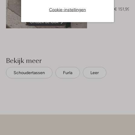
Vest
€ 189,95
€ 151,99
Cookie-instellingen
Ontdek de look
Bekijk meer
Schoudertassen
Furla
Leer