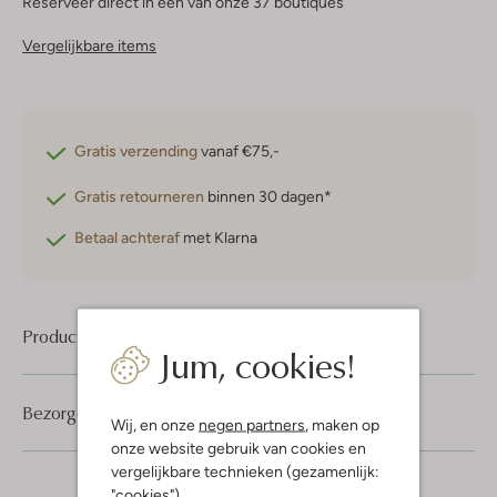
Reserveer direct in een van onze 37 boutiques
Vergelijkbare items
Gratis verzending
vanaf €75,-
Gratis retourneren
binnen 30 dagen*
Betaal achteraf
met Klarna
Product informatie
Jum, cookies!
Bezorgen & retourneren
Wij, en onze
negen partners
, maken op
onze website gebruik van cookies en
vergelijkbare technieken (gezamenlijk:
"cookies").