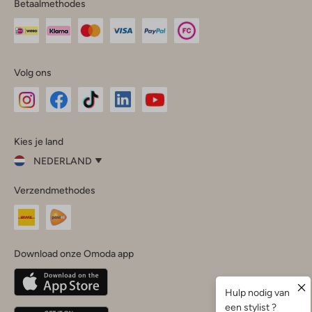
Betaalmethodes
Volg ons
Omoda
Omoda
Omoda
Omoda
Omoda
Kies je land
Instagram
Facebook
TikTok
LinkedIn
YouTube
NEDERLAND
Kies
Verzendmethodes
je
Sluit
land
Nederland
België
(Nederlands)
Download onze Omoda app
Belgique
(Français)
Deutschland