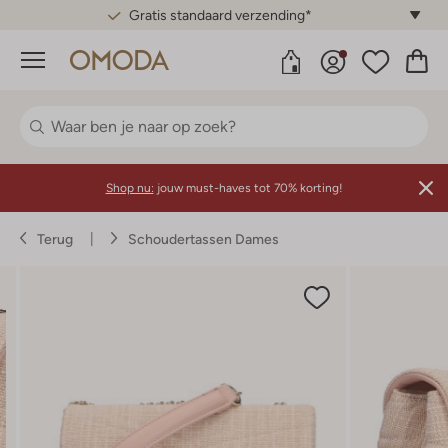
Gratis standaard verzending*
Menu
Shop nu:
jouw must-haves tot 70% korting!
Terug
Schoudertassen Dames