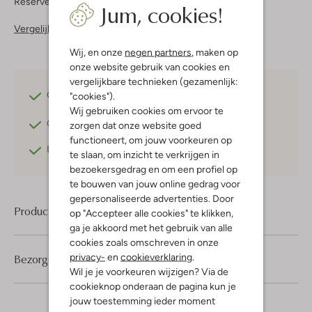
Reserveer direct in een van onze 37 boutiques
Jum, cookies!
Vergelijkbare items
Wij, en onze
negen partners
, maken op
onze website gebruik van cookies en
vergelijkbare technieken (gezamenlijk:
Gratis verzending
vanaf €75,-
"cookies").
Wij gebruiken cookies om ervoor te
Gratis retourneren
binnen 30 dagen*
zorgen dat onze website goed
functioneert, om jouw voorkeuren op
Betaal achteraf
met Klarna
te slaan, om inzicht te verkrijgen in
bezoekersgedrag en om een profiel op
te bouwen van jouw online gedrag voor
gepersonaliseerde advertenties. Door
Product informatie
op "Accepteer alle cookies" te klikken,
ga je akkoord met het gebruik van alle
cookies zoals omschreven in onze
privacy-
en
cookieverklaring
.
Bezorgen & retourneren
Wil je je voorkeuren wijzigen? Via de
cookieknop onderaan de pagina kun je
jouw toestemming ieder moment