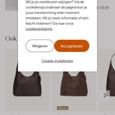
Wil je je voorkeuren wijzigen? Via de
Top
Ontdek de look
cookieknop onderaan de pagina kun je
€ 119,99
€ 59,99
jouw toestemming ieder moment
intrekken. Wil je meer informatie of een
klacht indienen? Ga naar onze
cookieverklaring
.
Ook iets voor jou?
Accepteren
Weigeren
Cookie-instellingen
Nieuw