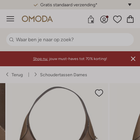
Gratis standaard verzending*
Menu
Shop nu:
jouw must-haves tot 70% korting!
Terug
Schoudertassen Dames