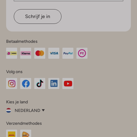
Schrijf je in
Betaalmethodes
Volg ons
Omoda
Omoda
Omoda
Omoda
Omoda
Kies je land
Instagram
Facebook
TikTok
LinkedIn
YouTube
NEDERLAND
Kies
Verzendmethodes
je
Sluit
land