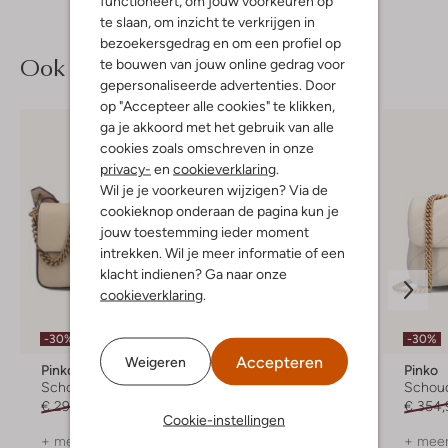
functioneert, om jouw voorkeuren op
te slaan, om inzicht te verkrijgen in
bezoekersgedrag en om een profiel op
Ook iets voor jou?
te bouwen van jouw online gedrag voor
gepersonaliseerde advertenties. Door
op "Accepteer alle cookies" te klikken,
ga je akkoord met het gebruik van alle
cookies zoals omschreven in onze
privacy-
en
cookieverklaring
.
Wil je je voorkeuren wijzigen? Via de
cookieknop onderaan de pagina kun je
jouw toestemming ieder moment
intrekken. Wil je meer informatie of een
klacht indienen? Ga naar onze
cookieverklaring
.
-30%
-50%
-30%
Accepteren
Weigeren
Pinko
Pinko
Pinko
Schoudertas
Schoudertas
Schou
€ 294,99
€ 205,99
€ 334,99
€ 166,99
€ 354,
Cookie-instellingen
+ meer kleuren
+ meer