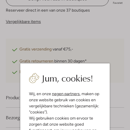
Favoriet
Reserveer direct in een van onze 37 boutiques
Vergelijkbare items
Gratis verzending
vanaf €75,-
Gratis retourneren
binnen 30 dagen*
Betaal achteraf
met Klarna
Jum, cookies!
Wij, en onze
negen partners
, maken op
Product informatie
onze website gebruik van cookies en
vergelijkbare technieken (gezamenlijk:
"cookies").
Bezorgen & retourneren
Wij gebruiken cookies om ervoor te
zorgen dat onze website goed