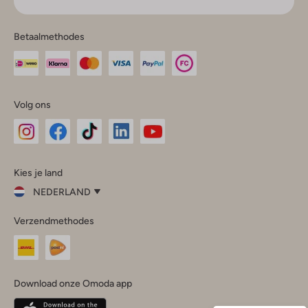
Betaalmethodes
Volg ons
Omoda
Omoda
Omoda
Omoda
Omoda
Kies je land
Instagram
Facebook
TikTok
LinkedIn
YouTube
NEDERLAND
Kies
Verzendmethodes
je
Sluit
land
Nederland
België
(Nederlands)
Download onze Omoda app
Belgique
(Français)