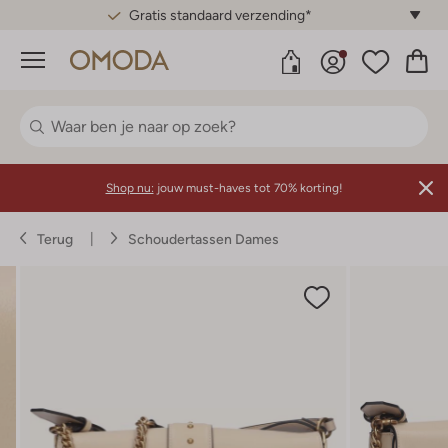
Gratis standaard verzending*
Menu
Shop nu:
jouw must-haves tot 70% korting!
Terug
Schoudertassen Dames