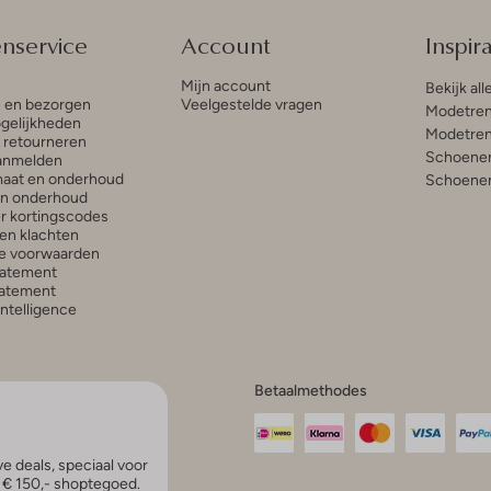
enservice
Account
Inspira
Mijn account
Bekijk all
n en bezorgen
Veelgestelde vragen
Modetren
gelijkheden
Modetren
n retourneren
Schoenen
anmelden
aat en onderhoud
Schoenen
en onderhoud
r kortingscodes
en klachten
e voorwaarden
tatement
atement
 Intelligence
Betaalmethodes
e deals, speciaal voor
p € 150,- shoptegoed.