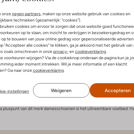
er
n onze
negen partners
, maken op onze website gebruik van cookies en
akers
ijkbare technieken (gezamenlijk: "cookies").
€ 104,99
bruiken cookies om ervoor te zorgen dat onze website goed functionee
oorkeuren op te slaan, om inzicht te verkrijgen in bezoekersgedrag en 
l op te bouwen van jouw online gedrag voor gepersonaliseerde advertent
ng. Wil je zelf deze combinatie tussen stijl en kwaliteit ervaren? Kijk 
p "Accepteer alle cookies" te klikken, ga je akkoord met het gebruik van 
es zoals omschreven in onze
privacy-
en
cookieverklaring
.
de damesvoet: Waldläufer
 je voorkeuren wijzigen? Via de cookieknop onderaan de pagina kun je j
mming ieder moment intrekken. Wil je meer informatie of een klacht
nen? Ga naar onze
cookieverklaring
.
en 37 tot en met 43. Heb jij een tussenmaat, bijvoorbeeld 37½ of 38½, oo
enen voor dames van Duitse makelij zijn smaakvol, netjes en zeer degel
zame stoffen gemaakt. De gebruikte soorten leder en nubuck voelen zacht 
eten en dus ook voor je geest. Dames gun het jullie zelf! Damesschoene
Weigeren
Accepteren
kie-instellingen
nt ze bestellen in afwisselende basic kleuren. Denk onder meer aan div
er Waldläufer design heeft zijn eigen, leuke details. Een lakleren randje,
tra pluspunt van dit merk damesschoenen is het uitneembare voetbed. H