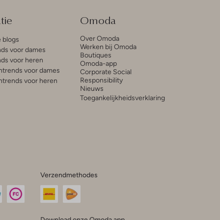
tie
Omoda
Over Omoda
e blogs
Werken bij Omoda
ds voor dames
Boutiques
ds voor heren
Omoda-app
trends voor dames
Corporate Social
Responsibility
trends voor heren
Nieuws
Toegankelijkheidsverklaring
Verzendmethodes
Download onze Omoda app