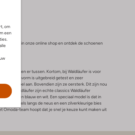
rt, om
om een
ies.
dan eens rond in onze online shop en ontdek de schoenen
alle
ouw
k die zitten er tussen. Kortom, bij Waldläufer is voor
ijk. De pasvorm is uitgebreid getest en zeer
en flexibel aan. Bovendien zijn ze oersterk. Dit zijn nou
n van Waldläufer zijn echte classics Waldläufer
erse tinten blauw en wit. Een speciaal model is dat in
 grove stiksels langs de neus en een zilverkleurige bies
et Omoda-team hoopt dat je snel je keuze kunt maken uit