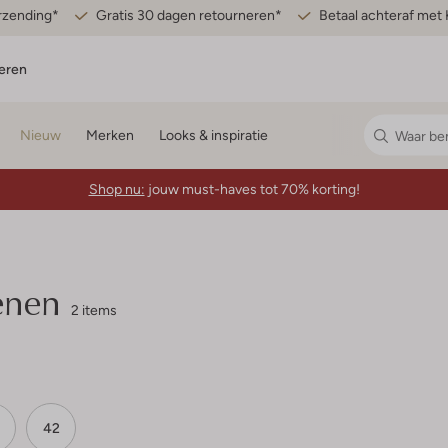
erzending*
Gratis 30 dagen retourneren*
Betaal achteraf met 
eren
Nieuw
Merken
Looks & inspiratie
Shop nu:
jouw must-haves tot 70% korting!
enen
2 items
42