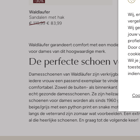
-30%
-30%
Waldlaufer
Waldlauf
Wij, e
Sandalen met hak
Lage sne
vergel
€ 119,99
€ 83,99
€ 149,99
Wij ge
jouw v
profie
Waldläufer garandeert comfort met een modieuze uitstrali
Door o
voor dames van dit hoogwaardige merk.
cooki
De perfecte schoen voor 
Wil je
toeste
indie
Damesschoenen van Waldläufer zijn verkrijgbaar in de mat
iedere vrouw een passend exemplaar te vinden. Deze scho
comfortabel. Zowel de buiten- als binnenkant is van duur
echt gezonde damesschoenen. Ze zijn heilzaam voor je vo
Coo
schoenen voor dames worden als sinds 1960 gemaakt. Je ku
beige/grijs met een python print en snake motief. Maar ied
langs de veterrand zijn zomaar wat voorbeelden. Een ex
al die heerlijke schoenen. En graag tot de volgende keer!