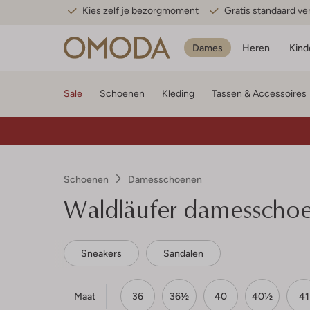
Kies zelf je bezorgmoment
Gratis standaard v
Dames
Heren
Kind
Sale
Schoenen
Kleding
Tassen & Accessoires
Schoenen
Damesschoenen
Waldläufer damesscho
Sneakers
Sandalen
Maat
36
36½
40
40½
41