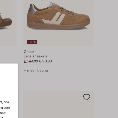
-30%
Gabor
Lage sneakers
€ 129,99
€ 90,99
+ meer kleuren
rt, om
om een
ies.