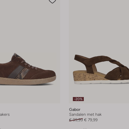
-20%
Gabor
akers
Sandalen met hak
€ 99,99
€ 79,99