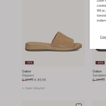
Door o
cooki
Wil je
toeste
indie
Coo
-10%
-30%
Gabor
Gabor
Slippers
Sandalen
€ 99,99
€ 89,99
€ 119,99
+ meer kleuren