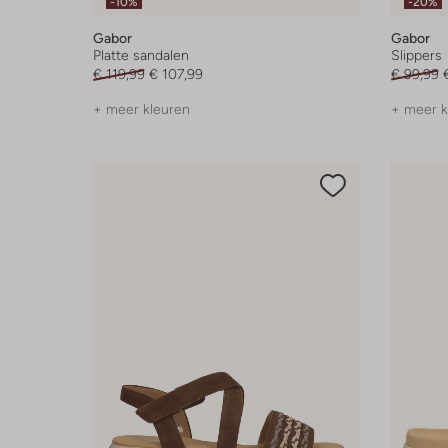
-10%
-20%
Gabor
Gabor
Platte sandalen
Slippers
€ 119,99
€ 107,99
€ 99,99
+ meer kleuren
+ meer k