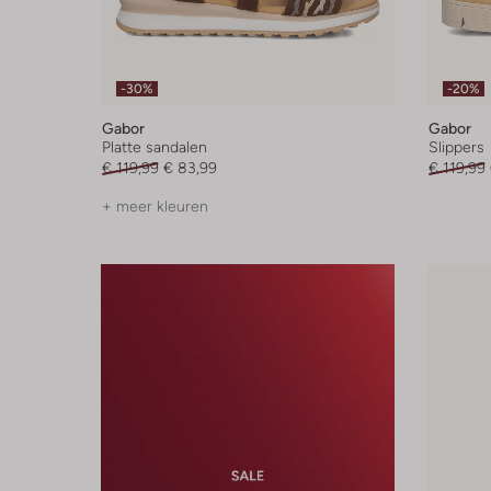
-30%
-20%
Gabor
Gabor
Platte sandalen
Slippers
€ 119,99
€ 83,99
€ 119,99
+ meer kleuren