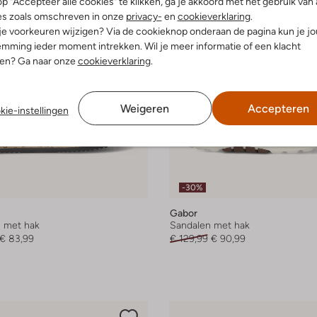
p "Accepteer alle cookies" te klikken, ga je akkoord met het gebruik van 
es zoals omschreven in onze
privacy-
en
cookieverklaring
.
 je voorkeuren wijzigen? Via de cookieknop onderaan de pagina kun je j
mming ieder moment intrekken. Wil je meer informatie of een klacht
nen? Ga naar onze
cookieverklaring
.
Weigeren
Accepteren
kie-instellingen
-30%
Gabor
 met hak
Sandalen met hak
€ 83,99
€ 129,99
€ 90,99