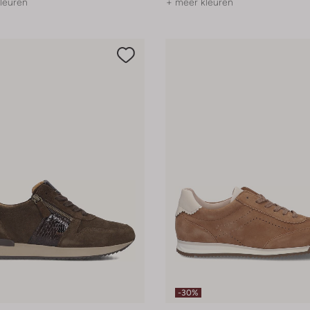
leuren
+ meer kleuren
-30%