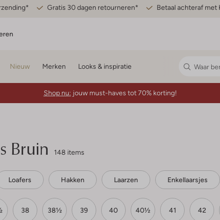
erzending*
Gratis 30 dagen retourneren*
Betaal achteraf met 
eren
Nieuw
Merken
Looks & inspiratie
Shop nu:
jouw must-haves tot 70% korting!
 Bruin
148 items
Loafers
Hakken
Laarzen
Enkellaarsjes
½
38
38½
39
40
40½
41
42