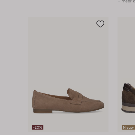
+ meer k
-20%
Nieuw