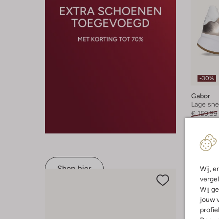
-30%
Gabor
Lage sne
€ 159,99
+ meer k
Shop hier
Wij, e
vergel
Wij ge
jouw v
profie