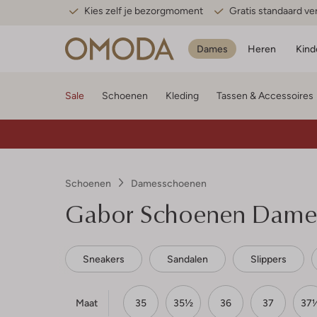
Kies zelf je bezorgmoment
Gratis standaard v
Dames
Heren
Kind
Sale
Schoenen
Kleding
Tassen & Accessoires
Schoenen
Damesschoenen
Gabor
Schoenen Dames
Sneakers
Sandalen
Slippers
Maat
35
35½
36
37
37