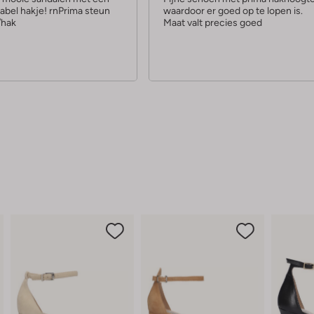
abel hakje! rnPrima steun
waardoor er goed op te lopen is.
r
/hak
Maat valt precies goed
r
e
n