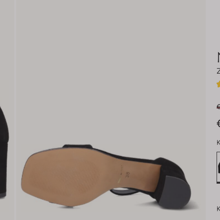
€
K
K