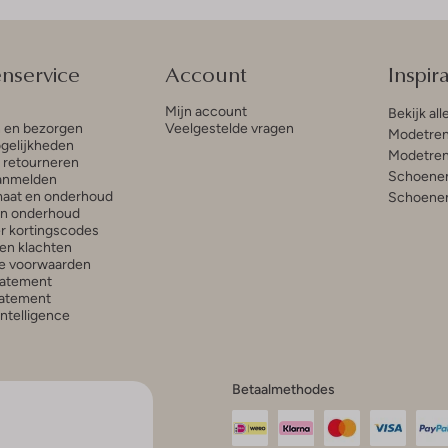
enservice
Account
Inspira
Mijn account
Bekijk all
n en bezorgen
Veelgestelde vragen
Modetren
gelijkheden
Modetren
n retourneren
Schoenen
anmelden
aat en onderhoud
Schoenen
en onderhoud
r kortingscodes
en klachten
e voorwaarden
tatement
atement
 Intelligence
Betaalmethodes