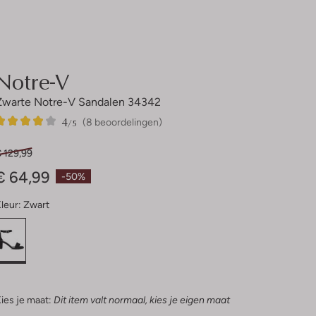
Notre-V
Zwarte Notre-V Sandalen 34342
4
8
4
/5
(8 beoordelingen)
Sterren
 129,99
€ 64,99
-50%
leur:
Zwart
ies je maat:
Dit item valt normaal, kies je eigen maat