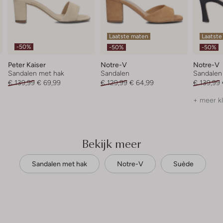
Laatste maten
Laatste
-50%
-50%
-50%
Peter Kaiser
Notre-V
Notre-V
Sandalen met hak
Sandalen
Sandalen
€ 139,99
€ 69,99
€ 129,99
€ 64,99
€ 139,99
+ meer k
Bekijk meer
Sandalen met hak
Notre-V
Suède