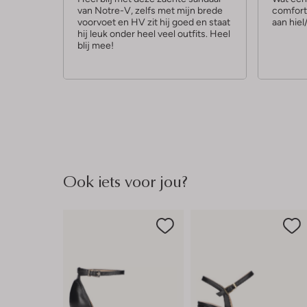
van Notre-V, zelfs met mijn brede
comfort
r
r
voorvoet en HV zit hij goed en staat
aan hiel
r
r
hij leuk onder heel veel outfits. Heel
blij mee!
e
e
n
n
Ook iets voor jou?