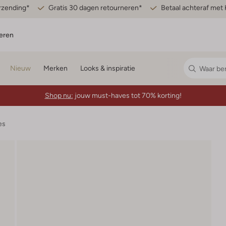
erzending*
Gratis 30 dagen retourneren*
Betaal achteraf met 
eren
Nieuw
Merken
Looks & inspiratie
Shop nu:
jouw must-haves tot 70% korting!
es