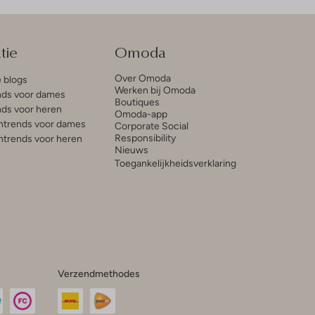
tie
Omoda
Over Omoda
e blogs
Werken bij Omoda
ds voor dames
Boutiques
ds voor heren
Omoda-app
trends voor dames
Corporate Social
Responsibility
trends voor heren
Nieuws
Toegankelijkheidsverklaring
Verzendmethodes