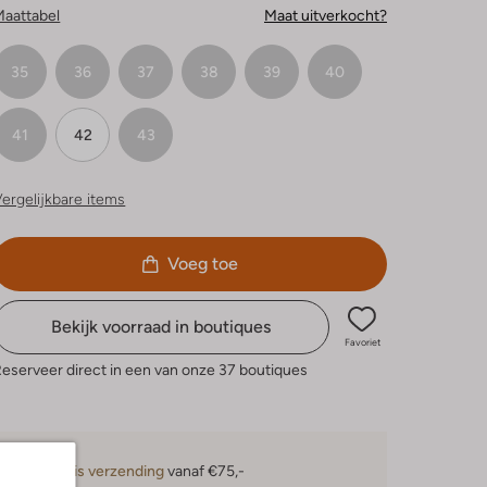
Maattabel
Maat uitverkocht?
35
36
37
38
39
40
41
42
43
ergelijkbare items
Voeg toe
Bekijk voorraad in boutiques
Favoriet
eserveer direct in een van onze 37 boutiques
Gratis verzending
vanaf €75,-