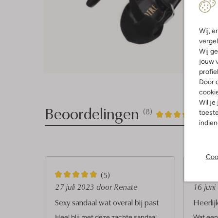
Wij, e
vergel
Wij ge
jouw v
profie
Door o
cooki
Wil je
Beoordelingen
(8)
8
4
toeste
4
/5
indie
Sterren
Coo
5
5
(5)
S
S
27 juli 2023
door Renate
16 jun
t
t
Sexy sandaal wat overal bij past
Heerlij
e
e
Heel blij met deze zachte sandaal
Wat een