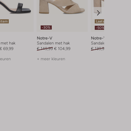
 item
Laatste maten
-30%
-50%
Notre-V
Notre-V
 met hak
Sandalen met hak
Sandalen met hak
€ 69,99
€ 149,99
€ 104,99
€ 139,99
€ 69,99
leuren
+ meer kleuren