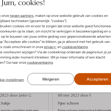
Jum, cookies!
n onze
negen partners
, maken op onze website gebruik van cookies en
ijkbare technieken (gezamenlijk: "cookies").
bruiken cookies om ervoor te zorgen dat onze website goed functionee
oorkeuren op te slaan, om inzicht te verkrijgen in bezoekersgedrag en 
l op te bouwen van jouw online gedrag voor gepersonaliseerde advertent
p "Accepteer alle cookies" te klikken, ga je akkoord met het gebruik van 
es zoals omschreven in onze
privacy-
en
cookieverklaring
.
 je voorkeuren wijzigen? Via de cookieknop onderaan de pagina kun je j
Product informatie
mming ieder moment intrekken. Wil je meer informatie of een klacht
nen? Ga naar onze
cookieverklaring
.
Weigeren
Accepteren
kie-instellingen
5
(5)
(5)
S
i 2023
door Lieke G
08 mei 2023
door F.
t
k hakje
Fijne schoen
e
 mooie sandalen met een
Fijne schoen met prima hakhoogt