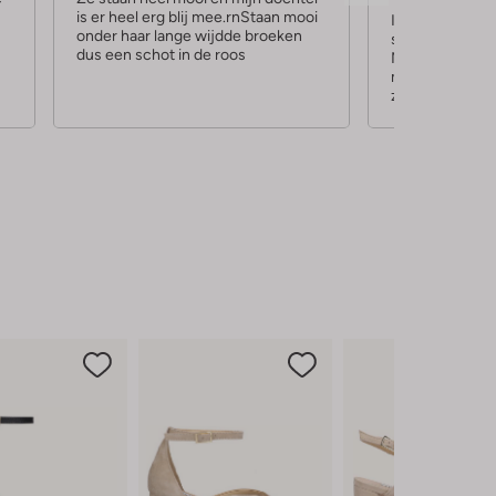
is er heel erg blij mee.rnStaan mooi
r
r
Ik zocht al een
onder haar lange wijdde broeken
sandalette met 
r
r
dus een schot in de roos
Maar liever nie
m'n enkels niet
e
e
zitten als gego
n
n